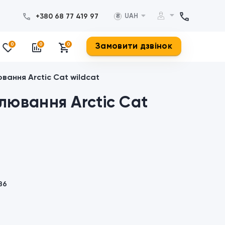
+380 68 77 419 97
UAH
₴
Замовити дзвінок
0
0
0
вання Arctic Cat wildcat
лювання Arctic Cat
86