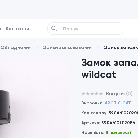
и
Контакти
/ Обладнання
Замки запалювання
Замок запалю
Замок запа
wildcat
Відгуки:
(0)
Виробник:
ARCTIC CAT
Код товару:
59046107020
Артикул:
5904610702086
Наявність:
В наявності