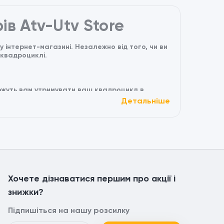
ів Atv-Utv Store
інтернет-магазині. Незалежно від того, чи ви
 квадроциклі.
можуть вам утримувати ваш квадроцикл в
вування.
Детальніше
 безпеки та стилю, включаючи шоломи, чохли,
о обладнання до касків, у нас є все необхідне
технологій, таких як GPS-навігація, камери
Хочете дізнаватися першим про акції і
знижки?
рофесійні поради.
комфорту.
Підпишіться на нашу розсилку
іх ваших потреб щодо квадроциклів та