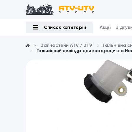
Список категорій
Акції
Відгук
Запчастини ATV / UTV
Гальмівна с
Гальмівний циліндр для квадроцикла Ho