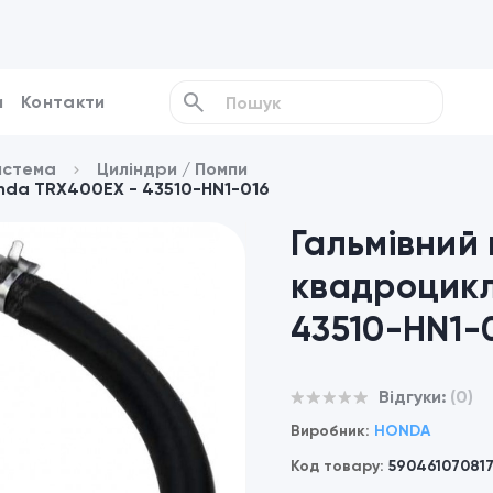
и
Контакти
истема
Циліндри / Помпи
nda TRX400EX - 43510-HN1-016
Гальмівний 
квадроцикл
43510-HN1-
Відгуки:
(0)
Виробник:
HONDA
Код товару:
59046107081