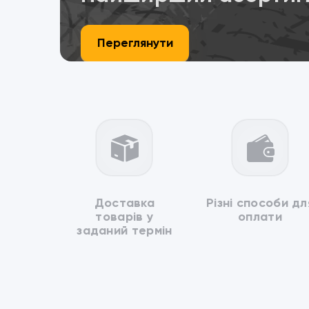
Переглянути
Доставка
Різні способи дл
товарів у
оплати
заданий термін