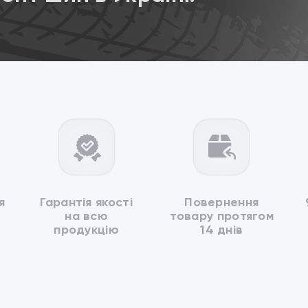
я
Гарантія якості
Повернення
на всю
товару протягом
продукцію
14 днів