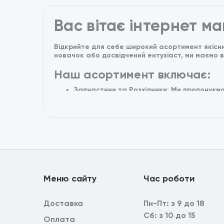
Вас вітає інтернет м
Відкрийте для себе широкий асортимент якісни
новачок або досвідчений ентузіаст, ми маємо 
Наш асортимент включає:
Запчастини та Розхідники: Ми пропонуємо
ідеальному стані. Від гальмових колодок 
Аксесуари: Прикрасьте свій квадроцикл і
кофри та багато інших.
Одяг та екипірування: Знайдіть стильний 
для безпеки і комфорту.
Електроніка та технології: Покращіть ва
документування подорожей та багато ін
Навіщо обирати нас?
Mеню сайтy
Час роботи
Якість і надійність: Ми пропонуємо тільки
Компетентні консультанти: Наша команда 
Зручність: Замовлення запчастин та аксе
Доставка
Пн-Пт: з 9 до 18
Сб: з 10 до 15
Нехай ваша подорож на квадроциклі стане не
Оплата