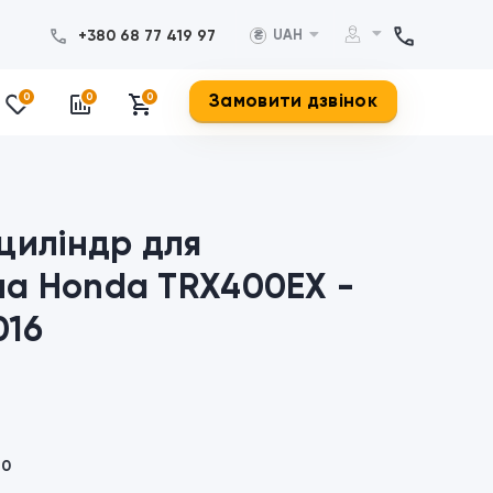
+380 68 77 419 97
UAH
₴
Замовити дзвінок
0
0
0
циліндр для
а Honda TRX400EX -
016
70