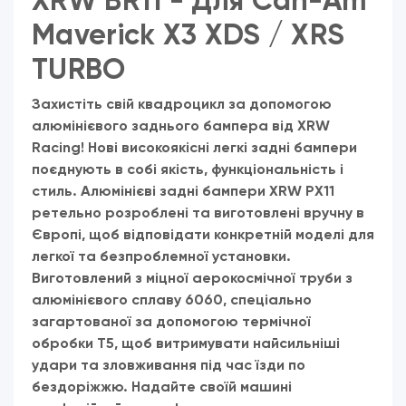
XRW BR11 - Для Can-Am
Maverick X3 XDS / XRS
TURBO
Захистіть свій квадроцикл за допомогою
алюмінієвого заднього бампера від XRW
Racing! Нові високоякісні легкі задні бампери
поєднують в собі якість, функціональність і
стиль. Алюмінієві задні бампери XRW PX11
ретельно розроблені та виготовлені вручну в
Європі, щоб відповідати конкретній моделі для
легкої та безпроблемної установки.
Виготовлений з міцної аерокосмічної труби з
алюмінієвого сплаву 6060, спеціально
загартованої за допомогою термічної
обробки T5, щоб витримувати найсильніші
удари та зловживання під час їзди по
бездоріжжю. Надайте своїй машині