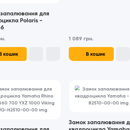
 запалювання для
цикла Polaris -
66
рн.
1 089 грн.
В кошик
В кошик
Замок запалювання д
 запалювання для
квадроцикла Yamaha