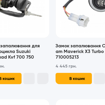
 запалювання для
Замок запалювання 
оцикла Suzuki
am Maverick X3 Turbo 
ad Kvf 700 750
710005213
рн.
4 445 грн.
В кошик
В кошик