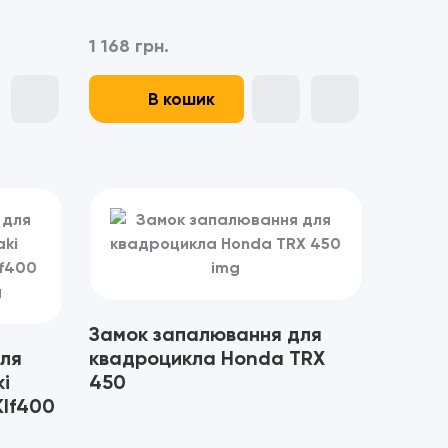
1 168 грн.
В кошик
Замок запалювання для
ля
квадроцикла Honda TRX
i
450
Klf400