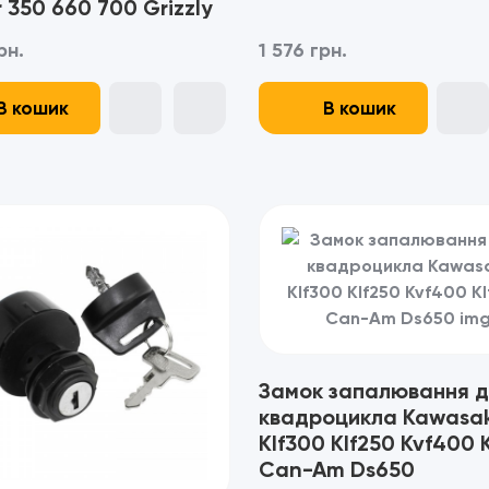
 350 660 700 Grizzly
рн.
1 576 грн.
В кошик
В кошик
Замок запалювання д
квадроцикла Kawasak
Klf300 Klf250 Kvf400 
Can-Am Ds650