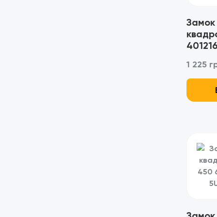
Штани / Брюки (1)
Замок
квадро
40121
1 225 г
Замок