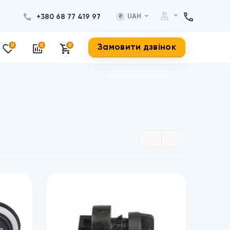
+380 68 77 419 97
UAH
₴
Замовити дзвінок
0
0
0