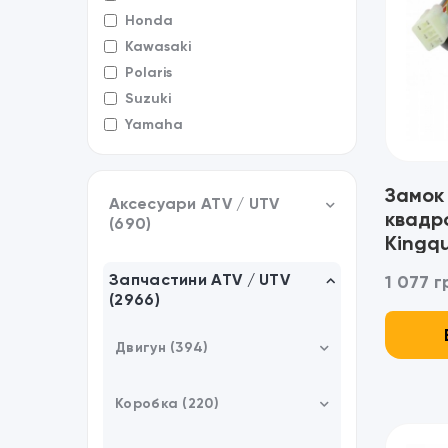
Honda
Kawasaki
Polaris
Suzuki
Yamaha
Замок
Аксесуари ATV / UTV
квадр
(690)
Kingqu
Кофри (91)
Запчастини ATV / UTV
1 077 г
(2966)
Кріплення / Аксесуари (8)
Ланцюги на колеса (4)
Двигун (394)
Каністри (45)
Головка циліндра ГБЦ (8)
Коробка (220)
Бампери / Кенгурятники