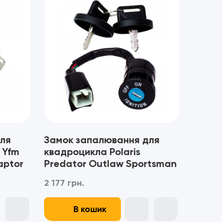
ля
Замок запалювання для
 Yfm
квадроцикла Polaris
aptor
Predator Outlaw Sportsman
50 90
2 177 грн.
В кошик