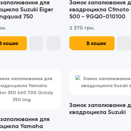
 запалювання для
Замок запалювання д
цикла Suzuki Eiger
квадроцикла Cfmoto
ingquad 750
500 - 9GQ0-010100
рн.
2 370 грн.
В кошик
В кошик
Замок запалювання д
квадроцикла Suzuki
 запалювання для
оцикла Yamaha