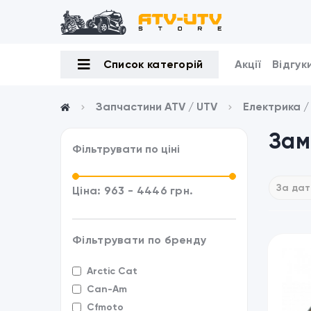
Список категорій
Акції
Відгук
Запчастини ATV / UTV
Електрика 
Зам
Фільтрувати по ціні
Ціна:
963
-
4446
грн.
Фільтрувати по бренду
Arctic Cat
Can-Am
Cfmoto