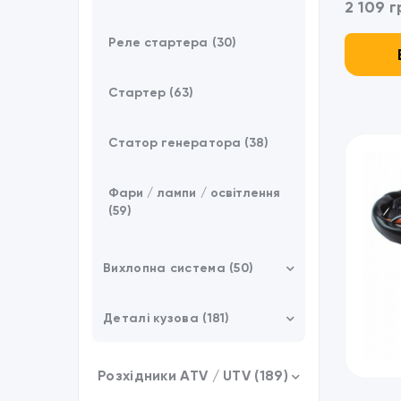
2 109 г
Вітрове скло (21)
Реле стартера (30)
Дах UTV (9)
Стартер (63)
Гусеничні системи (3)
Статор генератора (38)
Лебідки / Аксессуари (31)
Фари / лампи / освітлення
Аксессуари (21)
(59)
Зарядні пристрої /
Powerbank (37)
Вихлопна система (50)
Кріплення Fitrub (4)
Випускні колектори (12)
Деталі кузова (181)
Сніговідвали (6)
Глушники (38)
Багажні пластини (10)
Розхідники ATV / UTV (189)
Обладнання (16)