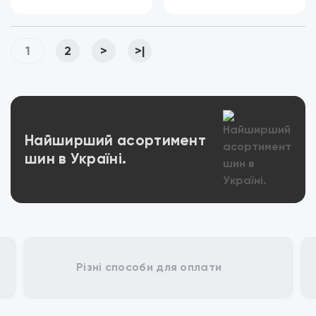
1
2
>
>|
Переглянути
Найширший асортимент
шин в Україні.
Різні способи для оплати