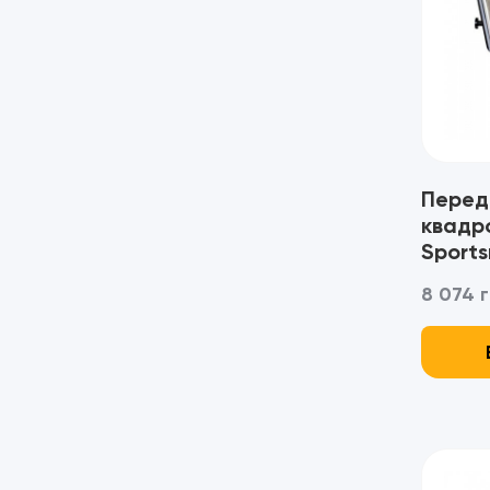
Штани / Брюки (1)
Перед
квадро
Sport
24134
8 074 г