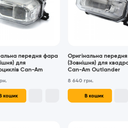
нальна передня фара
Оригінальна передня
ішня) для
(Зовнішня) для квадр
оциклів Can-Am
Can-Am Outlander
nder Renegade 650
Renegade 650 850 10
рн.
8 640 грн.
00 (2023+) -
(2023+) - 710008088
6910
В кошик
В кошик