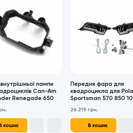
 внутрішньої лампи
Передня фара для
вадроциклів Can-Am
квадроцикла для Pola
nder Renegade 650
Sportsman 570 850 1
00 (2023+) -
рн.
26 219 грн.
8394
В кошик
В кошик