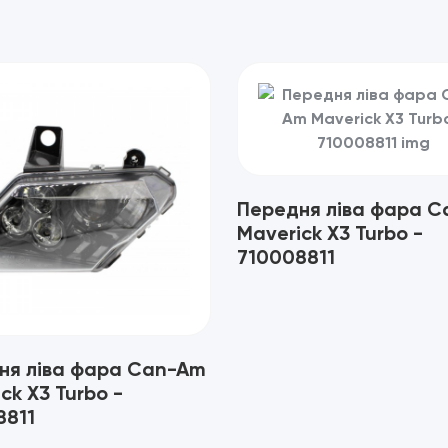
Передня ліва фара 
Maverick X3 Turbo -
710008811
ня ліва фара Can-Am
ck X3 Turbo -
8811