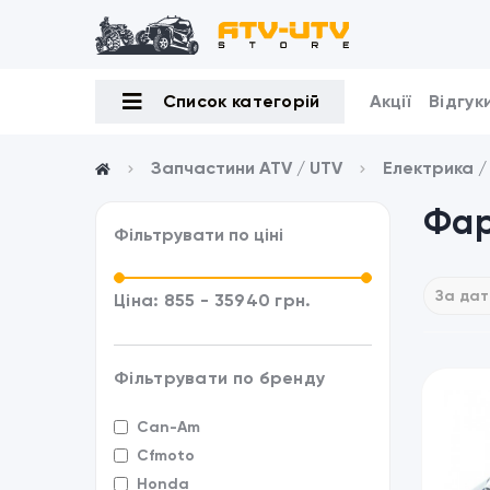
Список категорій
Акції
Відгук
Запчастини ATV / UTV
Електрика 
Фар
Фільтрувати по ціні
Ціна:
855
-
35940
грн.
Фільтрувати по бренду
Can-Am
Cfmoto
Honda