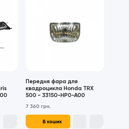
Передня фара для
ris
квадроцикла Honda TRX
000
500 - 33150-HP0-A00
7 360 грн.
В кошик