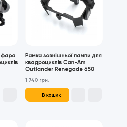
 фара
Рамка зовнішньої лампи для
оциклів
квадроциклів Can-Am
Outlander Renegade 650
00
850 1000 (2023+) -
1 740 грн.
710008396
В кошик