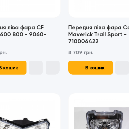
ня ліва фара CF
Передня ліва фара 
600 800 - 9060-
Maverick Trail Sport -
710006422
рн.
8 709 грн.
В кошик
В кошик