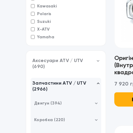
Kawasaki
Polaris
Suzuki
X-ATV
Yamaha
Оригі
Аксесуари ATV / UTV
(Внутр
(690)
квадр
Outla
Кофри (91)
Запчастини ATV / UTV
7 920 г
850 10
(2966)
71000
Кріплення / Аксесуари (8)
Ланцюги на колеса (4)
Двигун (394)
Каністри (45)
Головка циліндра ГБЦ (8)
Коробка (220)
Бампери / Кенгурятники