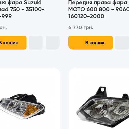
ня фара Suzuki
Передня права фара
ad 750 - 35100-
MOTO 600 800 - 906
-999
160120-2000
рн.
6 770 грн.
В кошик
В кошик