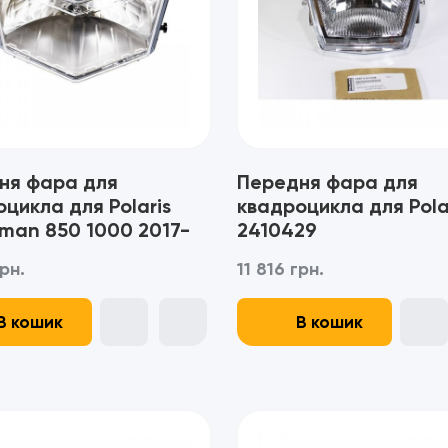
ня фара для
Передня фара для
цикла для Polaris
квадроцикла для Polar
sman 850 1000 2017-
2410429
27
рн.
11 816 грн.
В кошик
В кошик