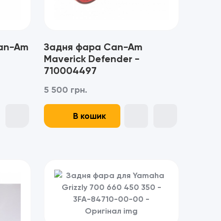
Can-Am
Задня фара Can-Am
Maverick Defender -
710004497
5 500 грн.
В кошик