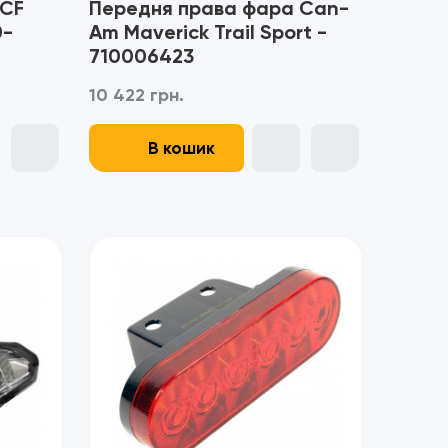
 CF
Передня права фара Can-
0-
Am Maverick Trail Sport -
710006423
10 422 грн.
В кошик