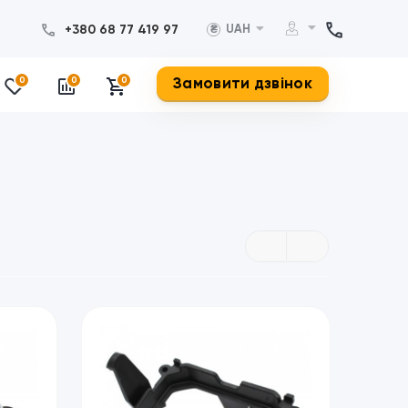
+380 68 77 419 97
UAH
₴
Замовити дзвінок
0
0
0