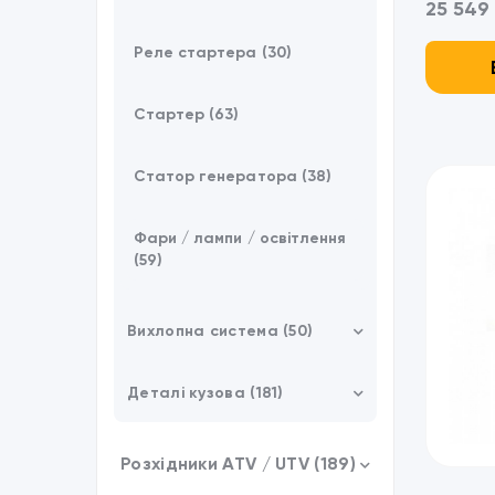
25 549 
Вітрове скло (21)
Реле стартера (30)
Дах UTV (9)
Стартер (63)
Гусеничні системи (3)
Статор генератора (38)
Лебідки / Аксессуари (31)
Фари / лампи / освітлення
Аксессуари (21)
(59)
Зарядні пристрої /
Powerbank (37)
Вихлопна система (50)
Кріплення Fitrub (4)
Випускні колектори (12)
Деталі кузова (181)
Сніговідвали (6)
Глушники (38)
Багажні пластини (10)
Розхідники ATV / UTV (189)
Обладнання (16)