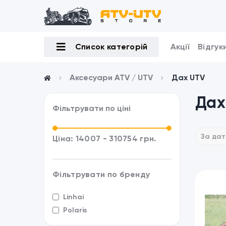
Список категорій
Акції
Відгук
Аксесуари ATV / UTV
Дах UTV
Дах
Фільтрувати по ціні
Ціна:
14007
-
310754
грн.
Фільтрувати по бренду
Linhai
Polaris