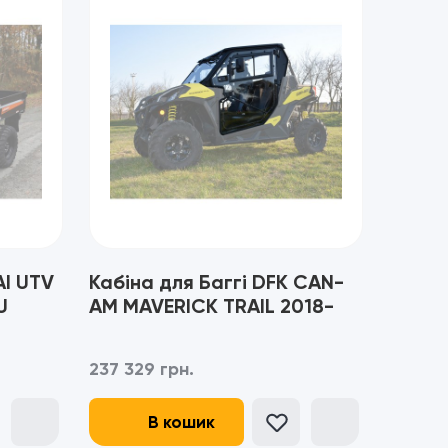
AI UTV
Кабіна для Баггі DFK CAN-
U
AM MAVERICK TRAIL 2018-
U)
237 329 грн.
В кошик