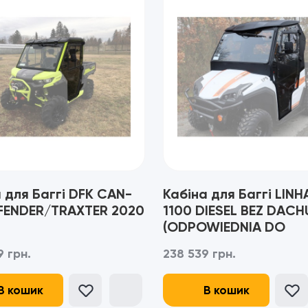
 для Баггі DFK CAN-
Кабіна для Баггі LINH
FENDER/TRAXTER 2020
1100 DIESEL BEZ DACH
(ODPOWIEDNIA DO
ORYGINALNEGO DACH
 грн.
238 539 грн.
В кошик
В кошик