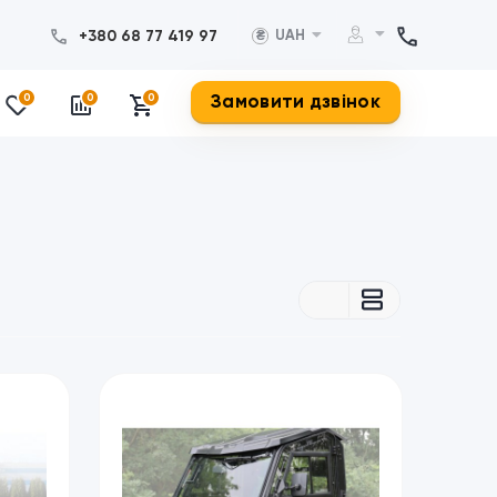
+380 68 77 419 97
UAH
₴
Замовити дзвінок
0
0
0