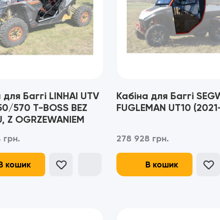
 для Баггі LINHAI UTV
Кабіна для Баггі SEG
50/570 T-BOSS BEZ
FUGLEMAN UT10 (2021
, Z OGRZEWANIEM
 грн.
278 928 грн.
В кошик
В кошик