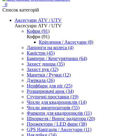
0
Список категорій
Аксесуари ATV / UTV
Аксесуари ATV / UTV
Кофри (91)
Кофри (91)
Кріплення / Аксесуари (8)
Ланцюги на колеса (4)
Каністри (45)
Бампери / Кенгурятники (64)
Захист днища (35)
Захист рук (32)
Манетки / Ручки (12)
Дзеркала (26)
Нерфбари для ніг (25)
Розширювачі арок (34)
Ступичні проставки (19)
Чохли для квадроциклів (14)
Чохли амортизаторів (55)
Фаркопи для квадроциклів (11)
Шноркеля / Винос радіатора (20)
Прожектори / LED фари (38)
GPS Навігація / Аксесуари (11)
Наклейки (24)