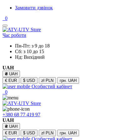
Замовити дзвінок
0
Час роботи
Пн-Пт: з 9 до 18
Сб: з 10 до 15
Нд: Вихідний
UAH
₴
UAH
€
EUR
$
USD
zł
PLN
грн.
UAH
Особистий кабінет
0
+380 68 77 419 97
UAH
₴
UAH
€
EUR
$
USD
zł
PLN
грн.
UAH
Особистий кабінет