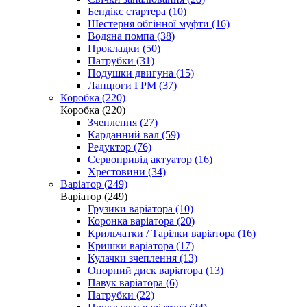
Бендікс стартера (10)
Шестерня обгінної муфти (16)
Водяна помпа (38)
Прокладки (50)
Патрубки (31)
Подушки двигуна (15)
Ланцюги ГРМ (37)
Коробка (220)
Коробка (220)
Зчеплення (27)
Карданний вал (59)
Редуктор (76)
Сервопривід актуатор (16)
Хрестовини (34)
Варіатор (249)
Варіатор (249)
Грузики варіатора (10)
Коронка варіатора (20)
Крильчатки / Тарілки варіатора (16)
Кришки варіатора (17)
Кулачки зчеплення (13)
Опорний диск варіатора (13)
Павук варіатора (6)
Патрубки (22)