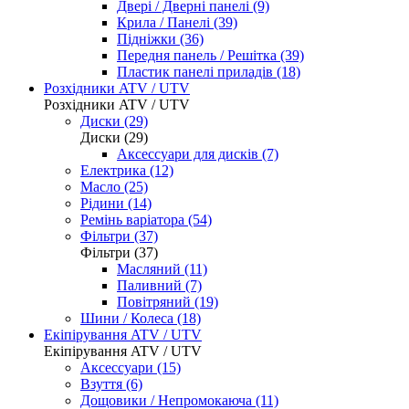
Двері / Дверні панелі (9)
Крила / Панелі (39)
Підніжки (36)
Передня панель / Решітка (39)
Пластик панелі приладів (18)
Розхідники ATV / UTV
Розхідники ATV / UTV
Диски (29)
Диски (29)
Аксессуари для дисків (7)
Електрика (12)
Масло (25)
Рідини (14)
Ремінь варіатора (54)
Фільтри (37)
Фільтри (37)
Масляний (11)
Паливний (7)
Повітряний (19)
Шини / Колеса (18)
Екіпірування ATV / UTV
Екіпірування ATV / UTV
Аксессуари (15)
Взуття (6)
Дощовики / Непромокаюча (11)