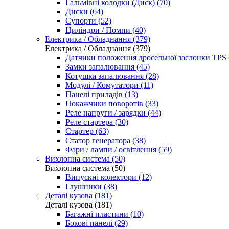
Гальмівні колодки (Диск) (70)
Диски (64)
Супорти (52)
Циліндри / Помпи (40)
Електрика / Обладнання (379)
Електрика / Обладнання (379)
Датчики положення дросельної заслонки TPS 
Замки запалювання (45)
Котушка запалювання (28)
Модулі / Комутатори (11)
Панелі приладів (13)
Покажчики поворотів (33)
Реле напруги / зарядки (44)
Реле стартера (30)
Стартер (63)
Статор генератора (38)
Фари / лампи / освітлення (59)
Вихлопна система (50)
Вихлопна система (50)
Випускні колектори (12)
Глушники (38)
Деталі кузова (181)
Деталі кузова (181)
Багажні пластини (10)
Бокові панелі (29)