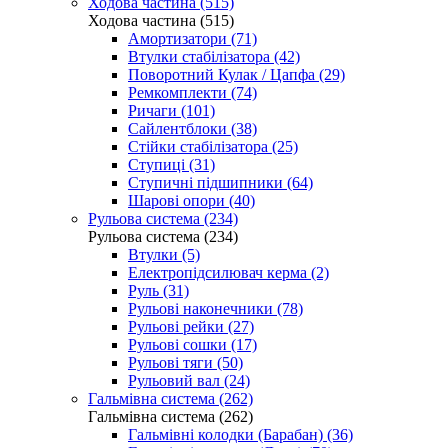
Ходова частина (515)
Ходова частина (515)
Амортизатори (71)
Втулки стабілізатора (42)
Поворотний Кулак / Цапфа (29)
Ремкомплекти (74)
Ричаги (101)
Сайлентблоки (38)
Стійки стабілізатора (25)
Ступиці (31)
Ступичні підшипники (64)
Шарові опори (40)
Рульова система (234)
Рульова система (234)
Втулки (5)
Електропідсилювач керма (2)
Руль (31)
Рульові наконечники (78)
Рульові рейки (27)
Рульові сошки (17)
Рульові тяги (50)
Рульовий вал (24)
Гальмівна система (262)
Гальмівна система (262)
Гальмівні колодки (Барабан) (36)