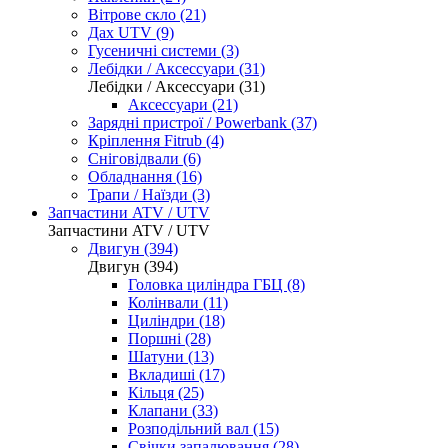
Вітрове скло (21)
Дах UTV (9)
Гусеничні системи (3)
Лебідки / Аксессуари (31)
Лебідки / Аксессуари (31)
Аксессуари (21)
Зарядні пристрої / Powerbank (37)
Кріплення Fitrub (4)
Сніговідвали (6)
Обладнання (16)
Трапи / Наїзди (3)
Запчастини ATV / UTV
Запчастини ATV / UTV
Двигун (394)
Двигун (394)
Головка циліндра ГБЦ (8)
Колінвали (11)
Циліндри (18)
Поршні (28)
Шатуни (13)
Вкладиші (17)
Кільця (25)
Клапани (33)
Розподільний вал (15)
Свічки запалювання (28)