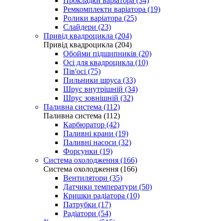
Прокладки варіатора (34)
Ремкомплекти варіатора (19)
Ролики варіатора (25)
Слайдери (23)
Привід квадроцикла (204)
Привід квадроцикла (204)
Обойми підшипників (20)
Осі для квадроцикла (10)
Пів'осі (75)
Пильники шруса (33)
Шрус внутрішній (34)
Шрус зовнішній (32)
Паливна система (112)
Паливна система (112)
Карбюратор (42)
Паливні крани (19)
Паливні насоси (32)
Форсунки (19)
Система охолодження (166)
Система охолодження (166)
Вентилятори (35)
Датчики температури (50)
Кришки радіатора (10)
Патрубки (17)
Радіатори (54)