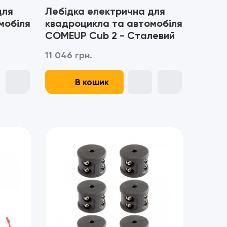
для
Лебідка електрична для
мобіля
квадроцикла та автомобіля
COMEUP Cub 2 - Сталевий
трос
11 046 грн.
В кошик