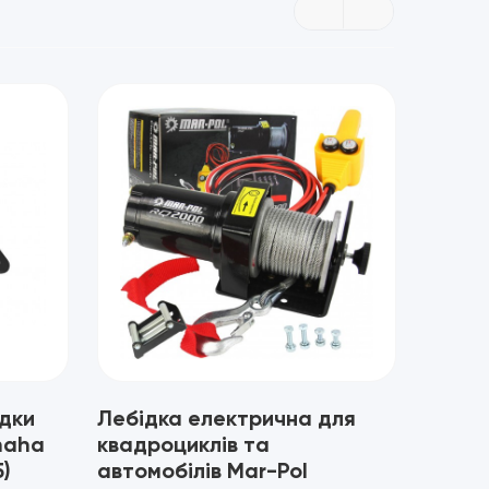
дки
Лебідка електрична для
maha
квадроциклів та
5)
автомобілів Mar-Pol