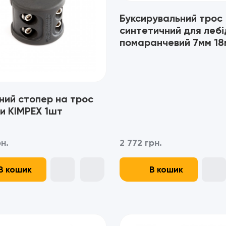
Буксирувальний трос
синтетичний для лебі
помаранчевий 7мм 18
ний стопер на трос
и KIMPEX 1шт
рн.
2 772 грн.
В кошик
В кошик