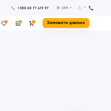
+380 68 77 419 97
UAH
₴
Замовити дзвінок
0
0
0