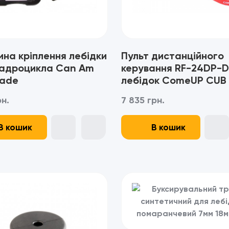
на кріплення лебідки
Пульт дистанційного
вадроцикла Can Am
керування RF-24DP-D
ade
лебідок ComeUP CUB 
рн.
7 835 грн.
В кошик
В кошик