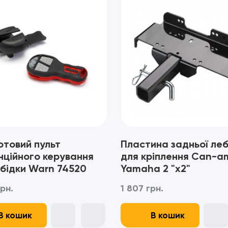
отовий пульт
Пластина задньої леб
нційного керування
для кріплення Can-a
ебідки Warn 74520
Yamaha 2 "x2"
рн.
1 807 грн.
В кошик
В кошик