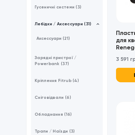
Гусеничні системи (3)
Лебідки / Аксессуари (31)
Пласти
Аксессуари (21)
для к
Reneg
Зарядні пристрої /
3 591 г
Powerbank (37)
Кріплення Fitrub (4)
Сніговідвали (6)
Обладнання (16)
Трапи / Наїзди (3)