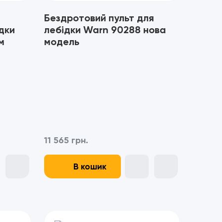
Бездротовий пульт для
дки
лебідки Warn 90288 нова
м
модель
11 565 грн.
В кошик