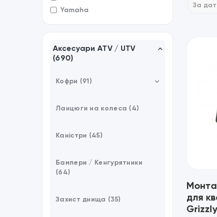
Yamaha
Аксесуари ATV / UTV
(690)
Кофри (91)
Кріплення / Аксесуари (8)
Ланцюги на колеса (4)
Каністри (45)
Бампери / Кенгурятники
(64)
Монта
для к
Захист днища (35)
Grizzl