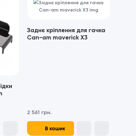
Заднє кріплення для гачка
Can-am maverick X3
ідки
m
2 561 грн.
В кошик