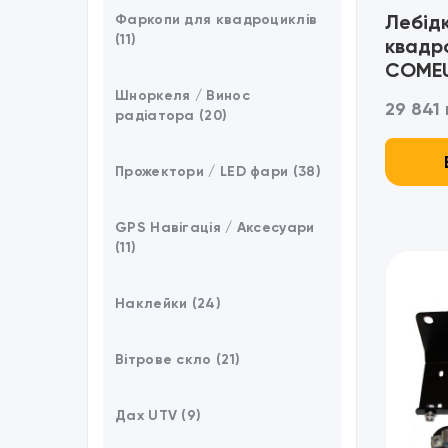
Лебід
Фаркопи для квадроциклів
(11)
квадр
COMEU
- Син
Шноркеля / Винос
29 841 
радіатора (20)
Прожектори / LED фари (38)
GPS Навігація / Аксесуари
(11)
Наклейки (24)
Вітрове скло (21)
Дах UTV (9)