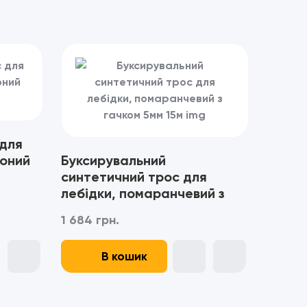
 для
воний
Буксирувальний
синтетичний трос для
лебідки, помаранчевий з
гачком 5мм 15м
1 684 грн.
В кошик