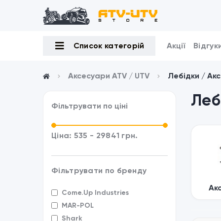
Список категорій
Акції
Відгук
Аксесуари ATV / UTV
Лебідки / Ак
Леб
Фільтрувати по ціні
Ціна:
535
-
29841
грн.
Фільтрувати по бренду
Акс
Come.Up Industries
MAR-POL
Shark