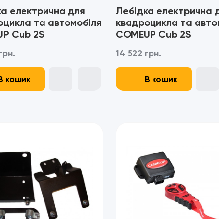
ка електрична для
Лебідка електрична 
оцикла та автомобіля
квадроцикла та авто
P Cub 2S
COMEUP Cub 2S
тетичний трос
- Синтетичний трос
грн.
14 522 грн.
В кошик
В кошик