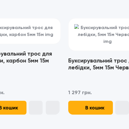
рувальний трос для
и, карбон 5мм 15м
Буксирувальний трос
лебідки, 5мм 15м Чер
рн.
1 297 грн.
В кошик
В кошик