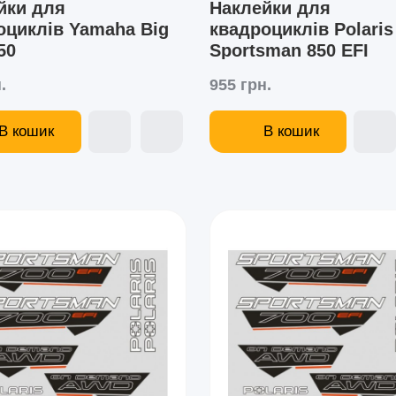
йки для
Наклейки для
оциклів Yamaha Big
квадроциклів Polaris
50
Sportsman 850 EFI
.
955 грн.
В кошик
В кошик