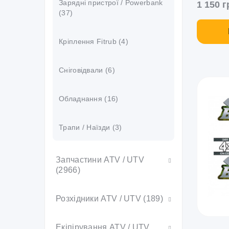
Зарядні пристрої / Powerbank
1 150 г
(37)
Кріплення Fitrub (4)
Сніговідвали (6)
Обладнання (16)
Трапи / Наїзди (3)
Запчастини ATV / UTV
(2966)
Двигун (394)
Розхідники ATV / UTV (189)
Головка циліндра ГБЦ (8)
Коробка (220)
Диски (29)
Екіпірування ATV / UTV