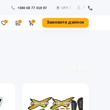
+380 68 77 419 97
UAH
₴
Замовити дзвінок
0
0
0