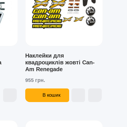
Наклейки для
a
квадроциклів жовті Can-
Am Renegade
955 грн.
В кошик