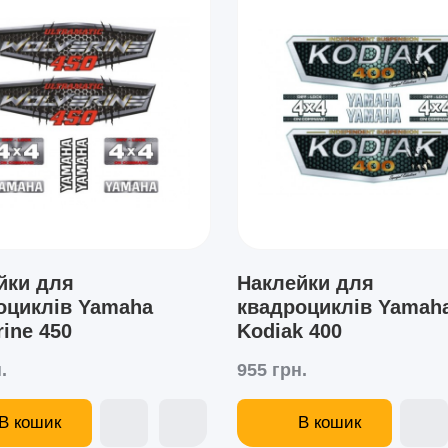
йки для
Наклейки для
оциклів Yamaha
квадроциклів Yamah
ine 450
Kodiak 400
.
955 грн.
В кошик
В кошик