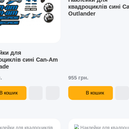
квадроциклів сині C
Outlander
йки для
оциклів сині Can-Am
ade
.
955 грн.
В кошик
В кошик