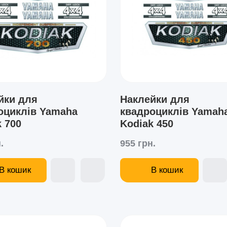
йки для
Наклейки для
оциклів Yamaha
квадроциклів Yamah
 700
Kodiak 450
.
955 грн.
В кошик
В кошик