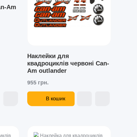
an-Am
Наклейки для
квадроциклів червоні Can-
Am outlander
955 грн.
В кошик