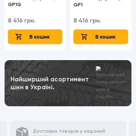
GP1G
GP1
8 416 грн.
8 416 грн.
В кошик
В кошик
Переглянути
Найширший асортимент
шин в Україні.
у заданий
Різні способи для оплати