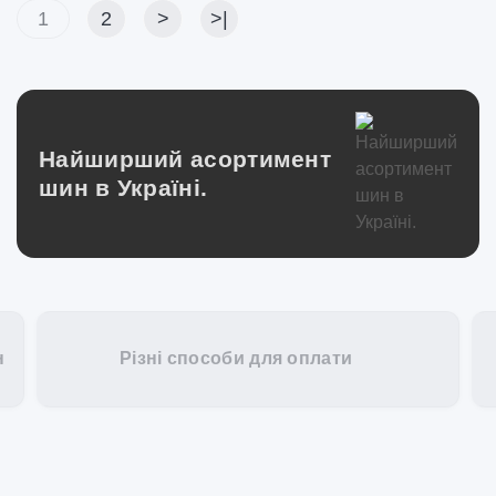
1
2
>
>|
Переглянути
Найширший асортимент
шин в Україні.
н
Різні способи для оплати