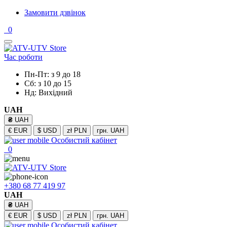
Замовити дзвінок
0
Час роботи
Пн-Пт: з 9 до 18
Сб: з 10 до 15
Нд: Вихідний
UAH
₴
UAH
€
EUR
$
USD
zł
PLN
грн.
UAH
Особистий кабінет
0
+380 68 77 419 97
UAH
₴
UAH
€
EUR
$
USD
zł
PLN
грн.
UAH
Особистий кабінет