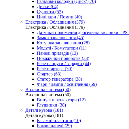
Гальмівні колодки (Диск) (70)
Диски (64)
Супорти (52)
Циліндри / Помпи (40)
Електрика / Обладнання (379)
Електрика / Обладнання (379)
Датчики положення дросельної заслонки TPS 
Замки запалювання (45)
Котушка запалювання (28)
Модулі / Комутатори (11)
Панелі приладів (13)
Покажчики поворотів (33)
Реле напруги / зарядки (44)
Реле стартера (30)
Стартер (63)
Статор генератора (38)
Фари / лампи / освітлення (59)
Вихлопна система (50)
Вихлопна система (50)
Випускні колектори (12)
Глушники (38)
Деталі кузова (181)
Деталі кузова (181)
Багажні пластини (10)
Бокові панелі (29)