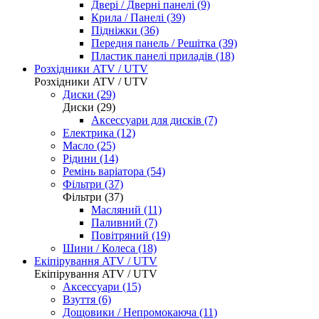
Двері / Дверні панелі (9)
Крила / Панелі (39)
Підніжки (36)
Передня панель / Решітка (39)
Пластик панелі приладів (18)
Розхідники ATV / UTV
Розхідники ATV / UTV
Диски (29)
Диски (29)
Аксессуари для дисків (7)
Електрика (12)
Масло (25)
Рідини (14)
Ремінь варіатора (54)
Фільтри (37)
Фільтри (37)
Масляний (11)
Паливний (7)
Повітряний (19)
Шини / Колеса (18)
Екіпірування ATV / UTV
Екіпірування ATV / UTV
Аксессуари (15)
Взуття (6)
Дощовики / Непромокаюча (11)