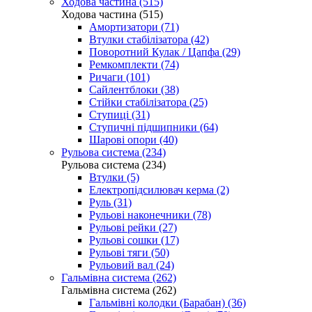
Ходова частина (515)
Ходова частина (515)
Амортизатори (71)
Втулки стабілізатора (42)
Поворотний Кулак / Цапфа (29)
Ремкомплекти (74)
Ричаги (101)
Сайлентблоки (38)
Стійки стабілізатора (25)
Ступиці (31)
Ступичні підшипники (64)
Шарові опори (40)
Рульова система (234)
Рульова система (234)
Втулки (5)
Електропідсилювач керма (2)
Руль (31)
Рульові наконечники (78)
Рульові рейки (27)
Рульові сошки (17)
Рульові тяги (50)
Рульовий вал (24)
Гальмівна система (262)
Гальмівна система (262)
Гальмівні колодки (Барабан) (36)