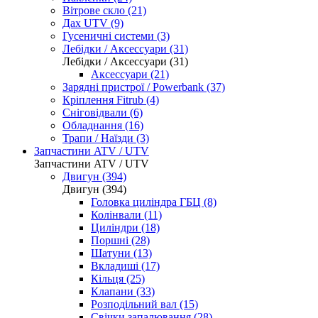
Вітрове скло (21)
Дах UTV (9)
Гусеничні системи (3)
Лебідки / Аксессуари (31)
Лебідки / Аксессуари (31)
Аксессуари (21)
Зарядні пристрої / Powerbank (37)
Кріплення Fitrub (4)
Сніговідвали (6)
Обладнання (16)
Трапи / Наїзди (3)
Запчастини ATV / UTV
Запчастини ATV / UTV
Двигун (394)
Двигун (394)
Головка циліндра ГБЦ (8)
Колінвали (11)
Циліндри (18)
Поршні (28)
Шатуни (13)
Вкладиші (17)
Кільця (25)
Клапани (33)
Розподільний вал (15)
Свічки запалювання (28)