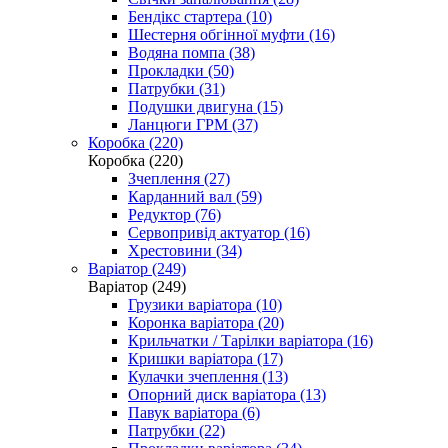
Бендікс стартера (10)
Шестерня обгінної муфти (16)
Водяна помпа (38)
Прокладки (50)
Патрубки (31)
Подушки двигуна (15)
Ланцюги ГРМ (37)
Коробка (220)
Коробка (220)
Зчеплення (27)
Карданний вал (59)
Редуктор (76)
Сервопривід актуатор (16)
Хрестовини (34)
Варіатор (249)
Варіатор (249)
Грузики варіатора (10)
Коронка варіатора (20)
Крильчатки / Тарілки варіатора (16)
Кришки варіатора (17)
Кулачки зчеплення (13)
Опорний диск варіатора (13)
Павук варіатора (6)
Патрубки (22)