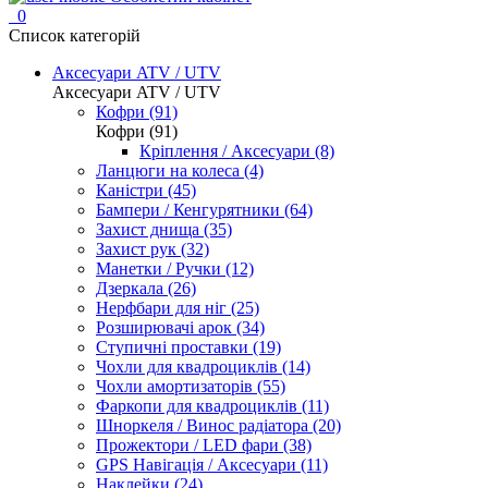
0
Список категорій
Аксесуари ATV / UTV
Аксесуари ATV / UTV
Кофри (91)
Кофри (91)
Кріплення / Аксесуари (8)
Ланцюги на колеса (4)
Каністри (45)
Бампери / Кенгурятники (64)
Захист днища (35)
Захист рук (32)
Манетки / Ручки (12)
Дзеркала (26)
Нерфбари для ніг (25)
Розширювачі арок (34)
Ступичні проставки (19)
Чохли для квадроциклів (14)
Чохли амортизаторів (55)
Фаркопи для квадроциклів (11)
Шноркеля / Винос радіатора (20)
Прожектори / LED фари (38)
GPS Навігація / Аксесуари (11)
Наклейки (24)