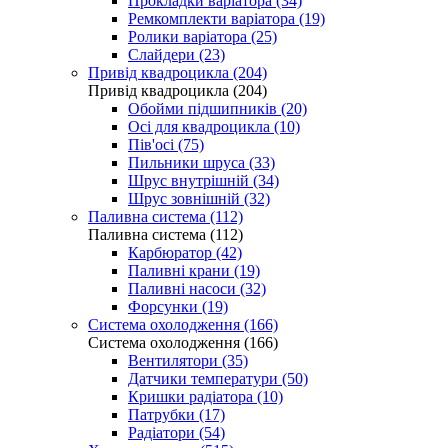
Прокладки варіатора (34)
Ремкомплекти варіатора (19)
Ролики варіатора (25)
Слайдери (23)
Привід квадроцикла (204)
Привід квадроцикла (204)
Обойми підшипників (20)
Осі для квадроцикла (10)
Пів'осі (75)
Пильники шруса (33)
Шрус внутрішній (34)
Шрус зовнішній (32)
Паливна система (112)
Паливна система (112)
Карбюратор (42)
Паливні крани (19)
Паливні насоси (32)
Форсунки (19)
Система охолодження (166)
Система охолодження (166)
Вентилятори (35)
Датчики температури (50)
Кришки радіатора (10)
Патрубки (17)
Радіатори (54)