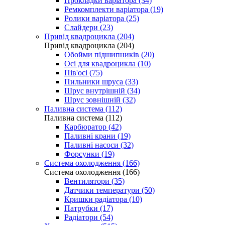
Прокладки варіатора (34)
Ремкомплекти варіатора (19)
Ролики варіатора (25)
Слайдери (23)
Привід квадроцикла (204)
Привід квадроцикла (204)
Обойми підшипників (20)
Осі для квадроцикла (10)
Пів'осі (75)
Пильники шруса (33)
Шрус внутрішній (34)
Шрус зовнішній (32)
Паливна система (112)
Паливна система (112)
Карбюратор (42)
Паливні крани (19)
Паливні насоси (32)
Форсунки (19)
Система охолодження (166)
Система охолодження (166)
Вентилятори (35)
Датчики температури (50)
Кришки радіатора (10)
Патрубки (17)
Радіатори (54)