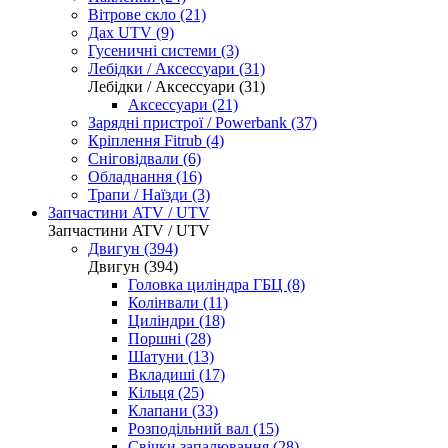
Вітрове скло (21)
Дах UTV (9)
Гусеничні системи (3)
Лебідки / Аксессуари (31)
Лебідки / Аксессуари (31)
Аксессуари (21)
Зарядні пристрої / Powerbank (37)
Кріплення Fitrub (4)
Сніговідвали (6)
Обладнання (16)
Трапи / Наїзди (3)
Запчастини ATV / UTV
Запчастини ATV / UTV
Двигун (394)
Двигун (394)
Головка циліндра ГБЦ (8)
Колінвали (11)
Циліндри (18)
Поршні (28)
Шатуни (13)
Вкладиші (17)
Кільця (25)
Клапани (33)
Розподільний вал (15)
Свічки запалювання (28)