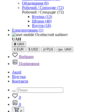
Обладнання (6)
Робочий / Спецодяг (72)
Робочий / Спецодяг (72)
Куртки (13)
Штани (40)
Взуття (18)
Електротовари
(1)
Особистий кабінет
UAH
₴
UAH
€
EUR
$
USD
zł
PLN
грн.
UAH
Вибране
Порівняння
Акції
Відгуки
Контакти
0
0
0