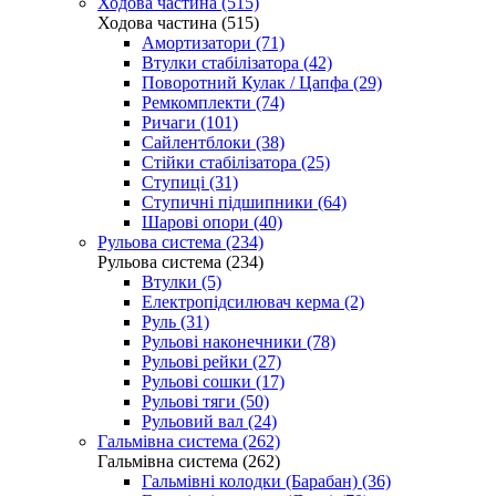
Ходова частина (515)
Ходова частина (515)
Амортизатори (71)
Втулки стабілізатора (42)
Поворотний Кулак / Цапфа (29)
Ремкомплекти (74)
Ричаги (101)
Сайлентблоки (38)
Стійки стабілізатора (25)
Ступиці (31)
Ступичні підшипники (64)
Шарові опори (40)
Рульова система (234)
Рульова система (234)
Втулки (5)
Електропідсилювач керма (2)
Руль (31)
Рульові наконечники (78)
Рульові рейки (27)
Рульові сошки (17)
Рульові тяги (50)
Рульовий вал (24)
Гальмівна система (262)
Гальмівна система (262)
Гальмівні колодки (Барабан) (36)