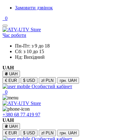
Замовити дзвінок
0
Час роботи
Пн-Пт: з 9 до 18
Сб: з 10 до 15
Нд: Вихідний
UAH
₴
UAH
€
EUR
$
USD
zł
PLN
грн.
UAH
Особистий кабінет
0
+380 68 77 419 97
UAH
₴
UAH
€
EUR
$
USD
zł
PLN
грн.
UAH
Особистий кабінет