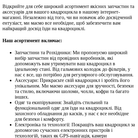
Відкрийте для себе широкий асортимент якісних запчастин та
аксесуарів для вашого квадроцикла в нашому інтернет-
магазині. Незалежно від того, чи ви новачок або досвідчений
ентузіаст, ми маємо все необхідне, щоб забезпечити вам
найкращий досвід їзди на квадроциклі.
Наш асортимент включає:
Запчастини та Розхідники: Ми пропонуємо широкий
вибір запчастин від провідних виробників, які
допоможуть вам утримувати ваш квадроцикл в
ідеальному стані. Від гальмових колодок до фільтрів, у
нас є все, що потрібно для регулярного обслуговування.
Аксесуари: Прикрасьте свій квадроцикл і зробіть його
унікальним. Ми маємо аксесуари для зручності, безпеки
та стилю, включаючи шоломи, чохли, кофри та багато
інших.
Одяг та екипірування: Знайдіть стильний та
функціональний одяг для їзди на квадроциклі. Від
захисного обладнання до касків, у нас є все необхідне
для безпеки і комфорту.
Електроніка та технології: Покращіть ваш квадроцикл за
допомогою сучасних електронних пристроїв і
технологій, таких як GPS-навігація, камери