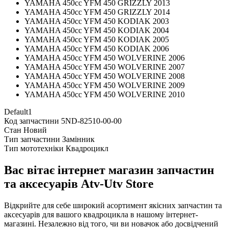
YAMAHA 450cc YFM 450 GRIZZLY 2013
YAMAHA 450cc YFM 450 GRIZZLY 2014
YAMAHA 450cc YFM 450 KODIAK 2003
YAMAHA 450cc YFM 450 KODIAK 2004
YAMAHA 450cc YFM 450 KODIAK 2005
YAMAHA 450cc YFM 450 KODIAK 2006
YAMAHA 450cc YFM 450 WOLVERINE 2006
YAMAHA 450cc YFM 450 WOLVERINE 2007
YAMAHA 450cc YFM 450 WOLVERINE 2008
YAMAHA 450cc YFM 450 WOLVERINE 2009
YAMAHA 450cc YFM 450 WOLVERINE 2010
Default1
Код запчастини
5ND-82510-00-00
Стан
Новий
Тип запчастини
Замінник
Тип мототехніки
Квадроцикл
Вас вітає інтернет магазин запчастин
та аксесуарів Atv-Utv Store
Відкрийте для себе широкий асортимент якісних запчастин та
аксесуарів для вашого квадроцикла в нашому інтернет-
магазині. Незалежно від того, чи ви новачок або досвідчений