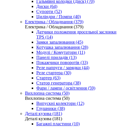
Гальмівні колодки (Диск) (70)
Диски (64)
Супорти (52)
Циліндри / Помпи (40)
Електрика / Обладнання (379)
Електрика / Обладнання (379)
Датчики положення дросельної заслонки
TPS (14)
Замки запалювання (45)
Котушка запалювання (28)
Модулі / Комутатори (11)
Панелі приладів (13)
Покажчики поворотів (33)
Реле напруги / зарядки (44)
Реле стартера (30)
Стартер (63)
Статор генератора (38)
Фари / лампи / освітлення (59)
Вихлопна система (50)
Вихлопна система (50)
Випускні колектори (12)
Глушники (38)
Деталі кузова (181)
Деталі кузова (181)
Багажні пластини (10)