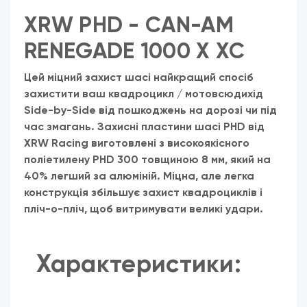
XRW PHD - CAN-AM
RENEGADE 1000 X XC
Цей міцний захист шасі найкращий спосіб
захистити ваш квадроцикл / мотовсюдихід
Side-by-Side від пошкоджень на дорозі чи під
час змагань. Захисні пластини шасі PHD від
XRW Racing виготовлені з високоякісного
поліетилену PHD 300 товщиною 8 мм, який на
40% легший за алюміній. Міцна, але легка
конструкція збільшує захист квадроциклів і
пліч-о-пліч, щоб витримувати великі удари.
Характеристики: