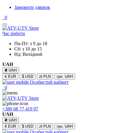
Замовити дзвінок
0
Час роботи
Пн-Пт: з 9 до 18
Сб: з 10 до 15
Нд: Вихідний
UAH
₴
UAH
€
EUR
$
USD
zł
PLN
грн.
UAH
Особистий кабінет
0
+380 68 77 419 97
UAH
₴
UAH
€
EUR
$
USD
zł
PLN
грн.
UAH
Особистий кабінет