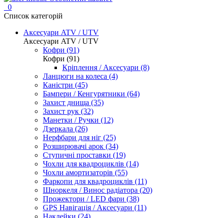
0
Список категорій
Аксесуари ATV / UTV
Аксесуари ATV / UTV
Кофри (91)
Кофри (91)
Кріплення / Аксесуари (8)
Ланцюги на колеса (4)
Каністри (45)
Бампери / Кенгурятники (64)
Захист днища (35)
Захист рук (32)
Манетки / Ручки (12)
Дзеркала (26)
Нерфбари для ніг (25)
Розширювачі арок (34)
Ступичні проставки (19)
Чохли для квадроциклів (14)
Чохли амортизаторів (55)
Фаркопи для квадроциклів (11)
Шноркеля / Винос радіатора (20)
Прожектори / LED фари (38)
GPS Навігація / Аксесуари (11)
Наклейки (24)