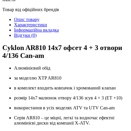
Товар від офіційних брендів
Опис товару
Характеристики
Інформаційна вкладка
Відгуки (0)
Cyklon AR810 14х7 офсет 4 + 3 отвори
4/136 Can-am
Алюмінієвий обід
за моделлю XTP AR810
в комплект входить ковпачок і хромований клапан
розмір 14x7 малюнок отвору 4/136 зсув 4 + 3 (ET +10)
використання в усіх моделях ATV та UTV Can-am
Серія AR810 – це міцні, легкі та водночас ефектні
алюмінієві диски від компанії X-ATV.