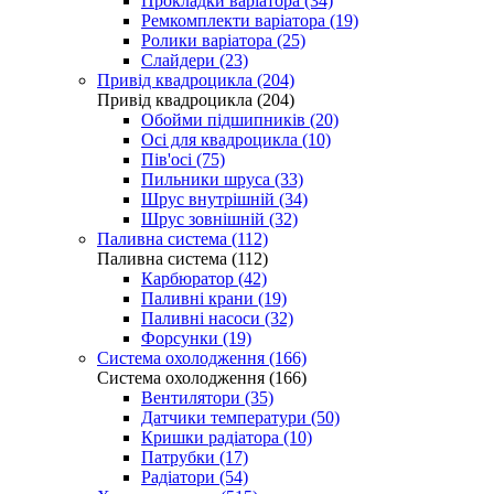
Прокладки варіатора (34)
Ремкомплекти варіатора (19)
Ролики варіатора (25)
Слайдери (23)
Привід квадроцикла (204)
Привід квадроцикла (204)
Обойми підшипників (20)
Осі для квадроцикла (10)
Пів'осі (75)
Пильники шруса (33)
Шрус внутрішній (34)
Шрус зовнішній (32)
Паливна система (112)
Паливна система (112)
Карбюратор (42)
Паливні крани (19)
Паливні насоси (32)
Форсунки (19)
Система охолодження (166)
Система охолодження (166)
Вентилятори (35)
Датчики температури (50)
Кришки радіатора (10)
Патрубки (17)
Радіатори (54)