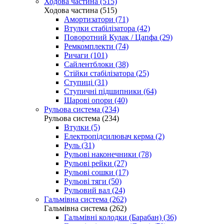
Ходова частина (515)
Ходова частина (515)
Амортизатори (71)
Втулки стабілізатора (42)
Поворотний Кулак / Цапфа (29)
Ремкомплекти (74)
Ричаги (101)
Сайлентблоки (38)
Стійки стабілізатора (25)
Ступиці (31)
Ступичні підшипники (64)
Шарові опори (40)
Рульова система (234)
Рульова система (234)
Втулки (5)
Електропідсилювач керма (2)
Руль (31)
Рульові наконечники (78)
Рульові рейки (27)
Рульові сошки (17)
Рульові тяги (50)
Рульовий вал (24)
Гальмівна система (262)
Гальмівна система (262)
Гальмівні колодки (Барабан) (36)