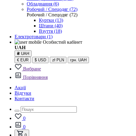
Обладнання (6)
Робочий / Спецодяг (72)
Робочий / Спецодяг (72)
Куртки (13)
Штани (40)
Взуття (18)
Електротовари
(1)
Особистий кабінет
UAH
₴
UAH
€
EUR
$
USD
zł
PLN
грн.
UAH
Вибране
Порівняння
Акції
Відгуки
Контакти
0
0
0