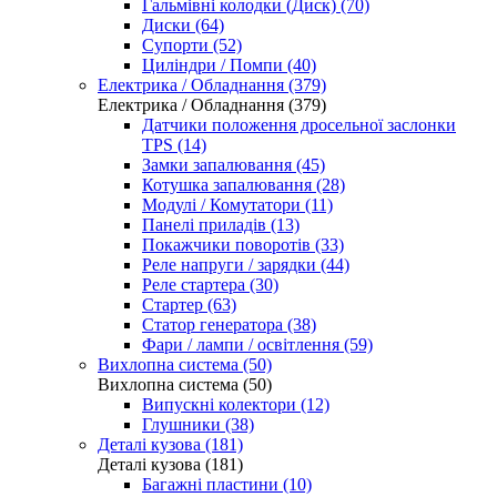
Гальмівні колодки (Диск) (70)
Диски (64)
Супорти (52)
Циліндри / Помпи (40)
Електрика / Обладнання (379)
Електрика / Обладнання (379)
Датчики положення дросельної заслонки
TPS (14)
Замки запалювання (45)
Котушка запалювання (28)
Модулі / Комутатори (11)
Панелі приладів (13)
Покажчики поворотів (33)
Реле напруги / зарядки (44)
Реле стартера (30)
Стартер (63)
Статор генератора (38)
Фари / лампи / освітлення (59)
Вихлопна система (50)
Вихлопна система (50)
Випускні колектори (12)
Глушники (38)
Деталі кузова (181)
Деталі кузова (181)
Багажні пластини (10)