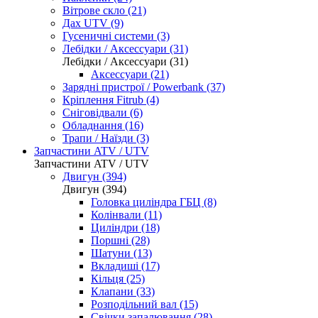
Вітрове скло (21)
Дах UTV (9)
Гусеничні системи (3)
Лебідки / Аксессуари (31)
Лебідки / Аксессуари (31)
Аксессуари (21)
Зарядні пристрої / Powerbank (37)
Кріплення Fitrub (4)
Сніговідвали (6)
Обладнання (16)
Трапи / Наїзди (3)
Запчастини ATV / UTV
Запчастини ATV / UTV
Двигун (394)
Двигун (394)
Головка циліндра ГБЦ (8)
Колінвали (11)
Циліндри (18)
Поршні (28)
Шатуни (13)
Вкладиші (17)
Кільця (25)
Клапани (33)
Розподільний вал (15)
Свічки запалювання (28)