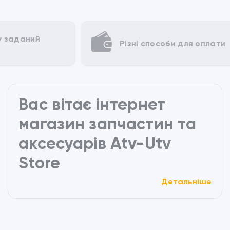
Різні способи для оплати
Вас вітає інтернет
магазин запчастин та
аксесуарів Atv-Utv
Store
Детальніше
Відкрийте для себе широкий асортимент якісних
запчастин та аксесуарів для вашого квадроцикла
в нашому інтернет-магазині. Незалежно від того, чи
ви новачок або досвідчений ентузіаст, ми маємо
все необхідне, щоб забезпечити вам найкращий
досвід їзди на квадроциклі.