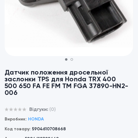
1
2
Датчик положення дросельної
заслонки TPS для Honda TRX 400
500 650 FA FE FM TM FGA 37890-HN2-
006
Відгуки:
(0)
Виробник:
HONDA
Код товару:
5904610708668