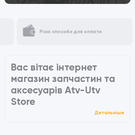
Різні способи для оплати
Вас вітає інтернет
магазин запчастин та
аксесуарів Atv-Utv
Store
Детальніше
Відкрийте для себе широкий асортимент якісних
запчастин та аксесуарів для вашого квадроцикла
в нашому інтернет-магазині. Незалежно від того, чи
ви новачок або досвідчений ентузіаст, ми маємо
все необхідне, щоб забезпечити вам найкращий