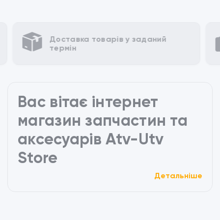
аний
Різні способи для оплати
Вас вітає інтернет
магазин запчастин та
аксесуарів Atv-Utv
Store
Детальніше
Відкрийте для себе широкий асортимент якісних
запчастин та аксесуарів для вашого квадроцикла
в нашому інтернет-магазині. Незалежно від того, чи
ви новачок або досвідчений ентузіаст, ми маємо
все необхідне, щоб забезпечити вам найкращий