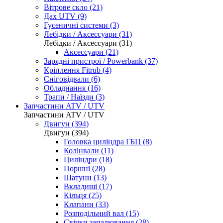
Вітрове скло (21)
Дах UTV (9)
Гусеничні системи (3)
Лебідки / Аксессуари (31)
Лебідки / Аксессуари (31)
Аксессуари (21)
Зарядні пристрої / Powerbank (37)
Кріплення Fitrub (4)
Сніговідвали (6)
Обладнання (16)
Трапи / Наїзди (3)
Запчастини ATV / UTV
Запчастини ATV / UTV
Двигун (394)
Двигун (394)
Головка циліндра ГБЦ (8)
Колінвали (11)
Циліндри (18)
Поршні (28)
Шатуни (13)
Вкладиші (17)
Кільця (25)
Клапани (33)
Розподільний вал (15)
Свічки запалювання (28)