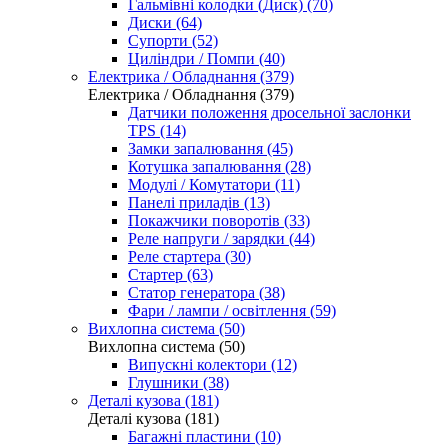
Гальмівні колодки (Диск) (70)
Диски (64)
Супорти (52)
Циліндри / Помпи (40)
Електрика / Обладнання (379)
Електрика / Обладнання (379)
Датчики положення дросельної заслонки
TPS (14)
Замки запалювання (45)
Котушка запалювання (28)
Модулі / Комутатори (11)
Панелі приладів (13)
Покажчики поворотів (33)
Реле напруги / зарядки (44)
Реле стартера (30)
Стартер (63)
Статор генератора (38)
Фари / лампи / освітлення (59)
Вихлопна система (50)
Вихлопна система (50)
Випускні колектори (12)
Глушники (38)
Деталі кузова (181)
Деталі кузова (181)
Багажні пластини (10)