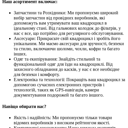
Наш асортимент включає:
Запчастини та Розхідники: Ми пропонуємо широкий
вибір запчастин від провідних виробників, які
допоможуть вам утримувати ваш квадроцикл в
ідеальному стані. Від гальмових колодок до фільтрів, у
нас є все, що потрібно для регулярного обслуговування.
Аксесуари: Прикрасьте свій квадроцикл і зробіть його
унікальним. Ми маємо аксесуари для зручності, безпеки
та стилю, включаючи шоломи, чохли, кофри та багато
інших.
Одяг та екипірування: Знайдіть стильний та
функціональний одяг для їзди на квадроциклі. Від
захисного обладнання до касків, у нас є все необхідне
для безпеки і комфорту.
Електроніка та технології: Покращіть ваш квадроцикл за
допомогою сучасних електронних пристроїв і
технологій, таких як GPS-навігація, камери
документування подорожей та багато іншого.
Навіщо обирати нас?
Якість і надійність: Ми пропонуємо тільки товари
відомих виробників з високим рейтингом якості.
Компетентні консультанти: Наша команда експертів