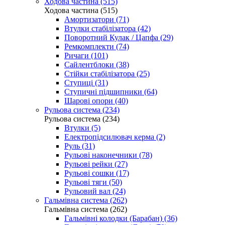
Ходова частина (515)
Ходова частина (515)
Амортизатори (71)
Втулки стабілізатора (42)
Поворотний Кулак / Цапфа (29)
Ремкомплекти (74)
Ричаги (101)
Сайлентблоки (38)
Стійки стабілізатора (25)
Ступиці (31)
Ступичні підшипники (64)
Шарові опори (40)
Рульова система (234)
Рульова система (234)
Втулки (5)
Електропідсилювач керма (2)
Руль (31)
Рульові наконечники (78)
Рульові рейки (27)
Рульові сошки (17)
Рульові тяги (50)
Рульовий вал (24)
Гальмівна система (262)
Гальмівна система (262)
Гальмівні колодки (Барабан) (36)