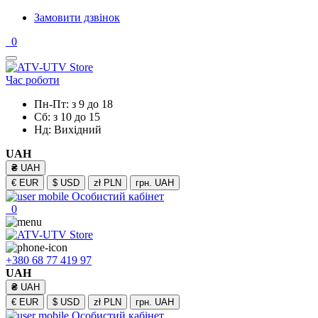
Замовити дзвінок
0
Час роботи
Пн-Пт: з 9 до 18
Сб: з 10 до 15
Нд: Вихідний
UAH
₴
UAH
€
EUR
$
USD
zł
PLN
грн.
UAH
Особистий кабінет
0
+380 68 77 419 97
UAH
₴
UAH
€
EUR
$
USD
zł
PLN
грн.
UAH
Особистий кабінет