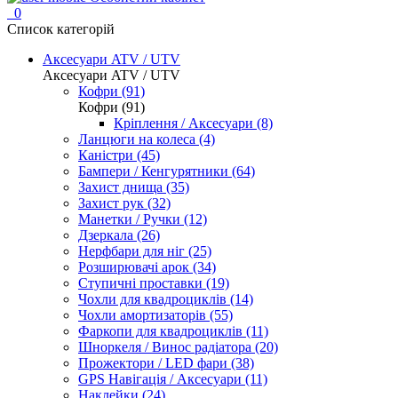
0
Список категорій
Аксесуари ATV / UTV
Аксесуари ATV / UTV
Кофри (91)
Кофри (91)
Кріплення / Аксесуари (8)
Ланцюги на колеса (4)
Каністри (45)
Бампери / Кенгурятники (64)
Захист днища (35)
Захист рук (32)
Манетки / Ручки (12)
Дзеркала (26)
Нерфбари для ніг (25)
Розширювачі арок (34)
Ступичні проставки (19)
Чохли для квадроциклів (14)
Чохли амортизаторів (55)
Фаркопи для квадроциклів (11)
Шноркеля / Винос радіатора (20)
Прожектори / LED фари (38)
GPS Навігація / Аксесуари (11)
Наклейки (24)