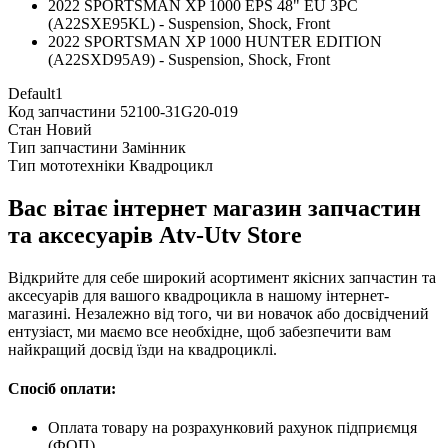
2022 SPORTSMAN XP 1000 EPS 48" EU 3PC
(A22SXE95KL) - Suspension, Shock, Front
2022 SPORTSMAN XP 1000 HUNTER EDITION
(A22SXD95A9) - Suspension, Shock, Front
Default1
Код запчастини
52100-31G20-019
Стан
Новий
Тип запчастини
Замінник
Тип мототехніки
Квадроцикл
Вас вітає інтернет магазин запчастин
та аксесуарів Atv-Utv Store
Відкрийте для себе широкий асортимент якісних запчастин та
аксесуарів для вашого квадроцикла в нашому інтернет-
магазині. Незалежно від того, чи ви новачок або досвідчений
ентузіаст, ми маємо все необхідне, щоб забезпечити вам
найкращий досвід їзди на квадроциклі.
Спосіб оплати:
Оплата товару на розрахунковий рахунок підприємця
(ФОП)