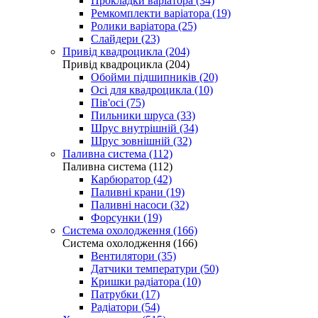
Прокладки варіатора (34)
Ремкомплекти варіатора (19)
Ролики варіатора (25)
Слайдери (23)
Привід квадроцикла (204)
Привід квадроцикла (204)
Обойми підшипників (20)
Осі для квадроцикла (10)
Пів'осі (75)
Пильники шруса (33)
Шрус внутрішній (34)
Шрус зовнішній (32)
Паливна система (112)
Паливна система (112)
Карбюратор (42)
Паливні крани (19)
Паливні насоси (32)
Форсунки (19)
Система охолодження (166)
Система охолодження (166)
Вентилятори (35)
Датчики температури (50)
Кришки радіатора (10)
Патрубки (17)
Радіатори (54)