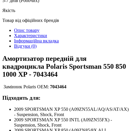
5-7 днів (Робочих)
Якість
Товар від офіційних брендів
Опис товару
Характеристики
Інформаційна вкладка
Відгуки (0)
Амортизатор передній
для
квадроцикла
Polaris Sportsman 550 850
1000 XP - 7043464
Замінник Polaris OEM:
7043464
Підходить для:
2009 SPORTSMAN XP 550 (A09ZN55AL/AQ/AS/AT/AX)
- Suspension, Shock, Front
2009 SPORTSMAN XP 550 INTL (A09ZN55FX) -
Suspension, Shock, Front
2009 SPORTSMAN XP 850 (A09ZN85/8X ALL