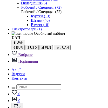
Обладнання (6)
Робочий / Спецодяг (72)
Робочий / Спецодяг (72)
Куртки (13)
Штани (40)
Взуття (18)
Електротовари
(1)
Особистий кабінет
UAH
₴
UAH
€
EUR
$
USD
zł
PLN
грн.
UAH
Вибране
Порівняння
Акції
Відгуки
Контакти
0
0
0