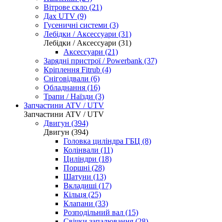
Вітрове скло (21)
Дах UTV (9)
Гусеничні системи (3)
Лебідки / Аксессуари (31)
Лебідки / Аксессуари (31)
Аксессуари (21)
Зарядні пристрої / Powerbank (37)
Кріплення Fitrub (4)
Сніговідвали (6)
Обладнання (16)
Трапи / Наїзди (3)
Запчастини ATV / UTV
Запчастини ATV / UTV
Двигун (394)
Двигун (394)
Головка циліндра ГБЦ (8)
Колінвали (11)
Циліндри (18)
Поршні (28)
Шатуни (13)
Вкладиші (17)
Кільця (25)
Клапани (33)
Розподільний вал (15)
Свічки запалювання (28)