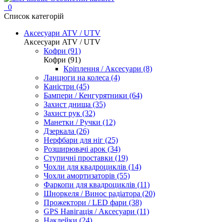
0
Список категорій
Аксесуари ATV / UTV
Аксесуари ATV / UTV
Кофри (91)
Кофри (91)
Кріплення / Аксесуари (8)
Ланцюги на колеса (4)
Каністри (45)
Бампери / Кенгурятники (64)
Захист днища (35)
Захист рук (32)
Манетки / Ручки (12)
Дзеркала (26)
Нерфбари для ніг (25)
Розширювачі арок (34)
Ступичні проставки (19)
Чохли для квадроциклів (14)
Чохли амортизаторів (55)
Фаркопи для квадроциклів (11)
Шноркеля / Винос радіатора (20)
Прожектори / LED фари (38)
GPS Навігація / Аксесуари (11)
Наклейки (24)