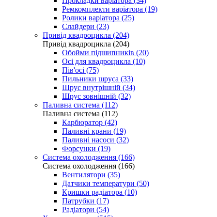
Прокладки варіатора (34)
Ремкомплекти варіатора (19)
Ролики варіатора (25)
Слайдери (23)
Привід квадроцикла (204)
Привід квадроцикла (204)
Обойми підшипників (20)
Осі для квадроцикла (10)
Пів'осі (75)
Пильники шруса (33)
Шрус внутрішній (34)
Шрус зовнішній (32)
Паливна система (112)
Паливна система (112)
Карбюратор (42)
Паливні крани (19)
Паливні насоси (32)
Форсунки (19)
Система охолодження (166)
Система охолодження (166)
Вентилятори (35)
Датчики температури (50)
Кришки радіатора (10)
Патрубки (17)
Радіатори (54)