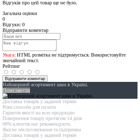
Відгуків про цей товар ще не було.
Загальна оцінки
0
Відгуки: 0
Відправити коментар
Увага:
HTML розмітка не підтримується. Використовуйте
звичайний текст.
Рейтинг
Відправити коментар
Найширший асортимент шин в Україні.
Переглянути
Доставка товарів у заданий термін
Різні способи для оплати
Гарантія якості на всю продукцію
Повернення товару протягом 14 днів
98% клієнтів нас рекомендують
Якісне обслуговування та підтримка
Доставка товарів у заданий термін