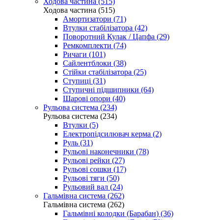
Ходова частина (515)
Ходова частина (515)
Амортизатори (71)
Втулки стабілізатора (42)
Поворотний Кулак / Цапфа (29)
Ремкомплекти (74)
Ричаги (101)
Сайлентблоки (38)
Стійки стабілізатора (25)
Ступиці (31)
Ступичні підшипники (64)
Шарові опори (40)
Рульова система (234)
Рульова система (234)
Втулки (5)
Електропідсилювач керма (2)
Руль (31)
Рульові наконечники (78)
Рульові рейки (27)
Рульові сошки (17)
Рульові тяги (50)
Рульовий вал (24)
Гальмівна система (262)
Гальмівна система (262)
Гальмівні колодки (Барабан) (36)