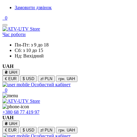
Замовити дзвінок
0
Час роботи
Пн-Пт: з 9 до 18
Сб: з 10 до 15
Нд: Вихідний
UAH
₴
UAH
€
EUR
$
USD
zł
PLN
грн.
UAH
Особистий кабінет
0
+380 68 77 419 97
UAH
₴
UAH
€
EUR
$
USD
zł
PLN
грн.
UAH
Особистий кабінет