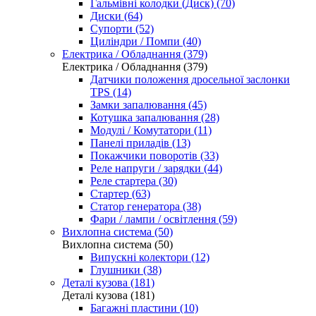
Гальмівні колодки (Диск) (70)
Диски (64)
Супорти (52)
Циліндри / Помпи (40)
Електрика / Обладнання (379)
Електрика / Обладнання (379)
Датчики положення дросельної заслонки
TPS (14)
Замки запалювання (45)
Котушка запалювання (28)
Модулі / Комутатори (11)
Панелі приладів (13)
Покажчики поворотів (33)
Реле напруги / зарядки (44)
Реле стартера (30)
Стартер (63)
Статор генератора (38)
Фари / лампи / освітлення (59)
Вихлопна система (50)
Вихлопна система (50)
Випускні колектори (12)
Глушники (38)
Деталі кузова (181)
Деталі кузова (181)
Багажні пластини (10)