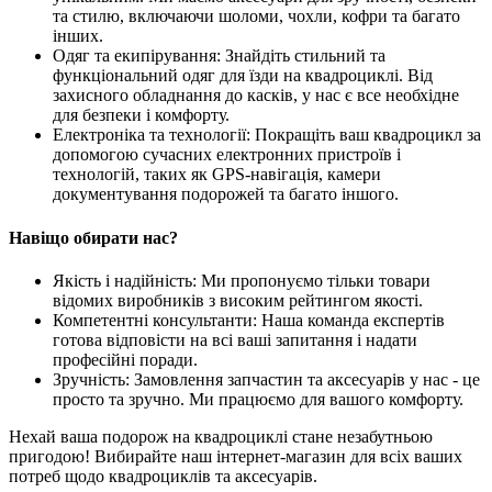
та стилю, включаючи шоломи, чохли, кофри та багато
інших.
Одяг та екипірування: Знайдіть стильний та
функціональний одяг для їзди на квадроциклі. Від
захисного обладнання до касків, у нас є все необхідне
для безпеки і комфорту.
Електроніка та технології: Покращіть ваш квадроцикл за
допомогою сучасних електронних пристроїв і
технологій, таких як GPS-навігація, камери
документування подорожей та багато іншого.
Навіщо обирати нас?
Якість і надійність: Ми пропонуємо тільки товари
відомих виробників з високим рейтингом якості.
Компетентні консультанти: Наша команда експертів
готова відповісти на всі ваші запитання і надати
професійні поради.
Зручність: Замовлення запчастин та аксесуарів у нас - це
просто та зручно. Ми працюємо для вашого комфорту.
Нехай ваша подорож на квадроциклі стане незабутньою
пригодою! Вибирайте наш інтернет-магазин для всіх ваших
потреб щодо квадроциклів та аксесуарів.