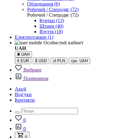
Обладнання (6)
Робочий / Спецодяг (72)
Робочий / Спецодяг (72)
Куртки (13)
Штани (40)
Взуття (18)
Електротовари
(1)
Особистий кабінет
UAH
₴
UAH
€
EUR
$
USD
zł
PLN
грн.
UAH
Вибране
Порівняння
Акції
Відгуки
Контакти
0
0
0