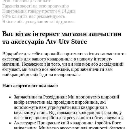
Різні способи для оплати
Гарантія якості на всю продукцію
Повернення товару протягом 14 днів
98% клієнтів нас рекомендують
Якісне обслуговування та підтримка
Вас вітає інтернет магазин запчастин
та аксесуарів Atv-Utv Store
Відкрийте для себе широкий асортимент якісних запчастин та
аксесуарів для вашого квадроцикла в нашому інтернет-
магазині. Незалежно від того, чи ви новачок або досвідчений
ентузіаст, ми маємо все необхідне, щоб забезпечити вам
найкращий досвід їзди на квадроциклі.
Наш асортимент включає:
Запчастини та Розхідники: Ми пропонуємо широкий
вибір запчастин від провідних виробників, які
допоможуть вам утримувати ваш квадроцикл в
ідеальному стані. Від гальмових колодок до фільтрів, у
нас є все, що потрібно для регулярного обслуговування.
Аксесуари: Прикрасьте свій квадроцикл і зробіть його
унікальним. Ми маємо аксесуари для зручності, безпеки