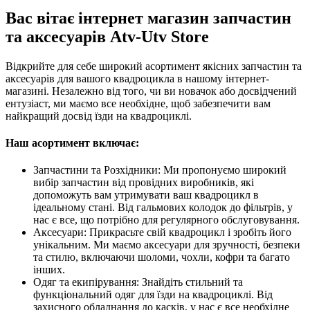
Вас вітає інтернет магазин запчастин
та аксесуарів Atv-Utv Store
Відкрийте для себе широкий асортимент якісних запчастин та
аксесуарів для вашого квадроцикла в нашому інтернет-
магазині. Незалежно від того, чи ви новачок або досвідчений
ентузіаст, ми маємо все необхідне, щоб забезпечити вам
найкращий досвід їзди на квадроциклі.
Наш асортимент включає:
Запчастини та Розхідники: Ми пропонуємо широкий
вибір запчастин від провідних виробників, які
допоможуть вам утримувати ваш квадроцикл в
ідеальному стані. Від гальмових колодок до фільтрів, у
нас є все, що потрібно для регулярного обслуговування.
Аксесуари: Прикрасьте свій квадроцикл і зробіть його
унікальним. Ми маємо аксесуари для зручності, безпеки
та стилю, включаючи шоломи, чохли, кофри та багато
інших.
Одяг та екипірування: Знайдіть стильний та
функціональний одяг для їзди на квадроциклі. Від
захисного обладнання до касків, у нас є все необхідне