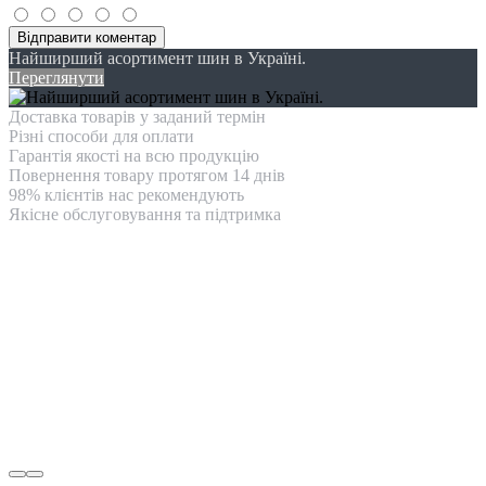
Відправити коментар
Найширший асортимент шин в Україні.
Переглянути
Доставка товарів у заданий термін
Різні способи для оплати
Гарантія якості на всю продукцію
Повернення товару протягом 14 днів
98% клієнтів нас рекомендують
Якісне обслуговування та підтримка