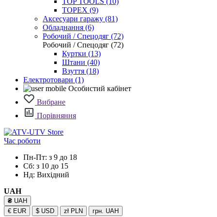
TOP TOOLS (10)
TOPEX (9)
Аксесуари гаражу (81)
Обладнання (6)
Робочий / Спецодяг (72)
Робочий / Спецодяг (72)
Куртки (13)
Штани (40)
Взуття (18)
Електротовари
(1)
Особистий кабінет
Вибране
Порівняння
Час роботи
Пн-Пт: з 9 до 18
Сб: з 10 до 15
Нд: Вихідний
UAH
₴
UAH
€
EUR
$
USD
zł
PLN
грн.
UAH