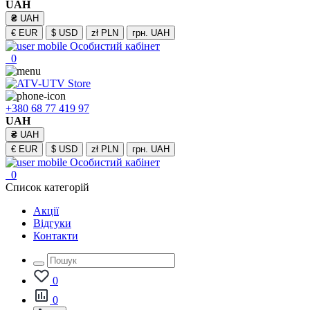
UAH
₴
UAH
€
EUR
$
USD
zł
PLN
грн.
UAH
Особистий кабінет
0
+380 68 77 419 97
UAH
₴
UAH
€
EUR
$
USD
zł
PLN
грн.
UAH
Особистий кабінет
0
Список категорій
Акції
Відгуки
Контакти
0
0