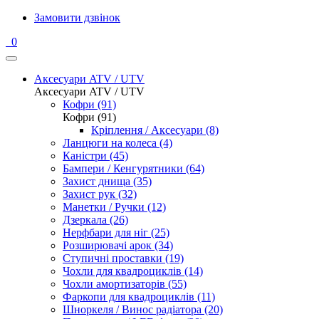
Замовити дзвінок
0
Аксесуари ATV / UTV
Аксесуари ATV / UTV
Кофри (91)
Кофри (91)
Кріплення / Аксесуари (8)
Ланцюги на колеса (4)
Каністри (45)
Бампери / Кенгурятники (64)
Захист днища (35)
Захист рук (32)
Манетки / Ручки (12)
Дзеркала (26)
Нерфбари для ніг (25)
Розширювачі арок (34)
Ступичні проставки (19)
Чохли для квадроциклів (14)
Чохли амортизаторів (55)
Фаркопи для квадроциклів (11)
Шноркеля / Винос радіатора (20)