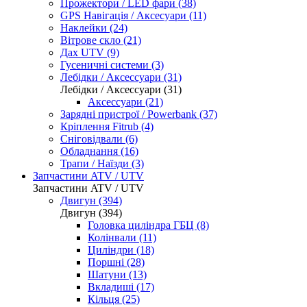
Прожектори / LED фари (38)
GPS Навігація / Аксесуари (11)
Наклейки (24)
Вітрове скло (21)
Дах UTV (9)
Гусеничні системи (3)
Лебідки / Аксессуари (31)
Лебідки / Аксессуари (31)
Аксессуари (21)
Зарядні пристрої / Powerbank (37)
Кріплення Fitrub (4)
Сніговідвали (6)
Обладнання (16)
Трапи / Наїзди (3)
Запчастини ATV / UTV
Запчастини ATV / UTV
Двигун (394)
Двигун (394)
Головка циліндра ГБЦ (8)
Колінвали (11)
Циліндри (18)
Поршні (28)
Шатуни (13)
Вкладиші (17)
Кільця (25)