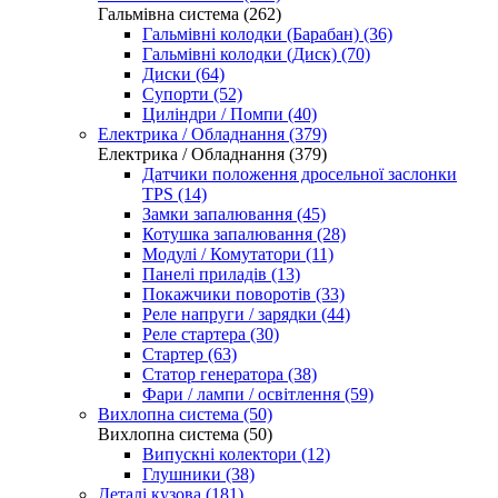
Гальмівна система (262)
Гальмівні колодки (Барабан) (36)
Гальмівні колодки (Диск) (70)
Диски (64)
Супорти (52)
Циліндри / Помпи (40)
Електрика / Обладнання (379)
Електрика / Обладнання (379)
Датчики положення дросельної заслонки
TPS (14)
Замки запалювання (45)
Котушка запалювання (28)
Модулі / Комутатори (11)
Панелі приладів (13)
Покажчики поворотів (33)
Реле напруги / зарядки (44)
Реле стартера (30)
Стартер (63)
Статор генератора (38)
Фари / лампи / освітлення (59)
Вихлопна система (50)
Вихлопна система (50)
Випускні колектори (12)
Глушники (38)
Деталі кузова (181)