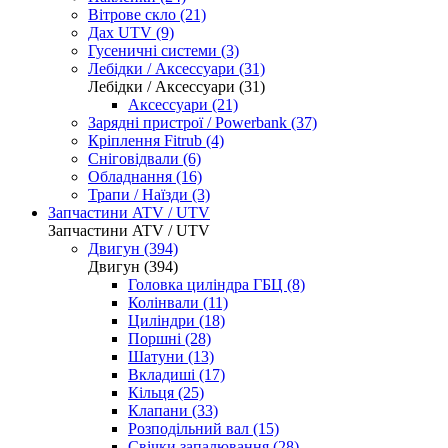
Вітрове скло (21)
Дах UTV (9)
Гусеничні системи (3)
Лебідки / Аксессуари (31)
Лебідки / Аксессуари (31)
Аксессуари (21)
Зарядні пристрої / Powerbank (37)
Кріплення Fitrub (4)
Сніговідвали (6)
Обладнання (16)
Трапи / Наїзди (3)
Запчастини ATV / UTV
Запчастини ATV / UTV
Двигун (394)
Двигун (394)
Головка циліндра ГБЦ (8)
Колінвали (11)
Циліндри (18)
Поршні (28)
Шатуни (13)
Вкладиші (17)
Кільця (25)
Клапани (33)
Розподільний вал (15)
Свічки запалювання (28)