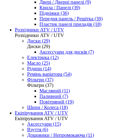
Двері / Дверні панелі (9)
Крила / Панелі (39)
Підніжки (36)
Передня панель / Решітка (39)
Пластик панелі приладів (18)
Розхідники ATV / UTV
Розхідники ATV / UTV
Диски (29)
Диски (29)
Аксессуари для дисків (7)
Електрика (12)
Масло (25)
Рідини (14)
Ремінь варіатора (54)
Фільтри (37)
Фільтри (37)
Масляний (11)
Паливний (7)
Повітряний (19)
Шини / Колеса (18)
Екіпірування ATV / UTV
Екіпірування ATV / UTV
Аксессуари (15)
Взуття (6)
Дощовики / Непромокаюча (11)