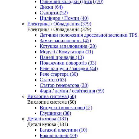
Гальмівні колодки (Диск) (70)
Диски (64)
Супорти (52)
Циліндри / Помпи (40)
Електрика / Обладнання (379)
Електрика / Обладнання (379)
Датчики положення дросельної заслонки TPS 
Замки запалювання (45)
Котушка запалювання (28)
Модулі / Комутатори (11)
Панелі приладів (13)
Покажчики поворотів (33)
Реле напруги / зарядки (44)
Реле стартера (30)
Стартер (63)
Статор генератора (38)
Фари / лампи / освітлення (59)
Вихлопна система (50)
Вихлопна система (50)
Випускні колектори (12)
Глушники (38)
Деталі кузова (181)
Деталі кузова (181)
Багажні пластини (10)
Бокові панелі (29)