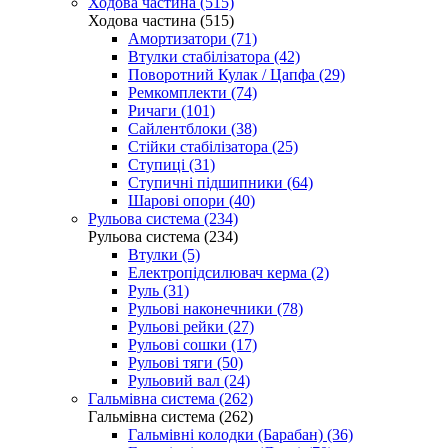
Ходова частина (515)
Ходова частина (515)
Амортизатори (71)
Втулки стабілізатора (42)
Поворотний Кулак / Цапфа (29)
Ремкомплекти (74)
Ричаги (101)
Сайлентблоки (38)
Стійки стабілізатора (25)
Ступиці (31)
Ступичні підшипники (64)
Шарові опори (40)
Рульова система (234)
Рульова система (234)
Втулки (5)
Електропідсилювач керма (2)
Руль (31)
Рульові наконечники (78)
Рульові рейки (27)
Рульові сошки (17)
Рульові тяги (50)
Рульовий вал (24)
Гальмівна система (262)
Гальмівна система (262)
Гальмівні колодки (Барабан) (36)