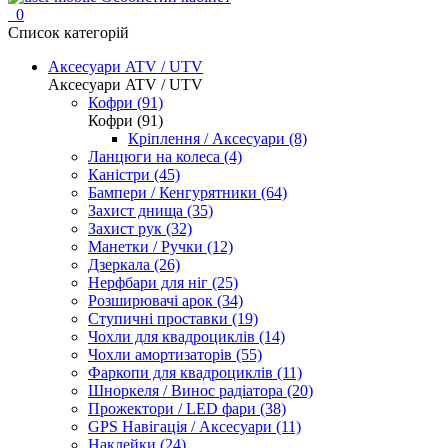
0
Список категорій
Аксесуари ATV / UTV
Аксесуари ATV / UTV
Кофри (91)
Кофри (91)
Кріплення / Аксесуари (8)
Ланцюги на колеса (4)
Каністри (45)
Бампери / Кенгурятники (64)
Захист днища (35)
Захист рук (32)
Манетки / Ручки (12)
Дзеркала (26)
Нерфбари для ніг (25)
Розширювачі арок (34)
Ступичні проставки (19)
Чохли для квадроциклів (14)
Чохли амортизаторів (55)
Фаркопи для квадроциклів (11)
Шноркеля / Винос радіатора (20)
Прожектори / LED фари (38)
GPS Навігація / Аксесуари (11)
Наклейки (24)