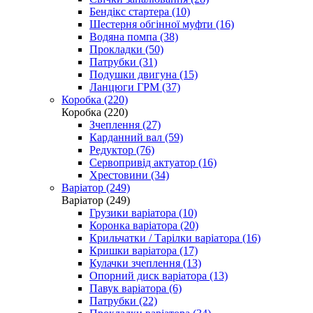
Бендікс стартера (10)
Шестерня обгінної муфти (16)
Водяна помпа (38)
Прокладки (50)
Патрубки (31)
Подушки двигуна (15)
Ланцюги ГРМ (37)
Коробка (220)
Коробка (220)
Зчеплення (27)
Карданний вал (59)
Редуктор (76)
Сервопривід актуатор (16)
Хрестовини (34)
Варіатор (249)
Варіатор (249)
Грузики варіатора (10)
Коронка варіатора (20)
Крильчатки / Тарілки варіатора (16)
Кришки варіатора (17)
Кулачки зчеплення (13)
Опорний диск варіатора (13)
Павук варіатора (6)
Патрубки (22)