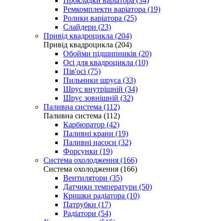
Прокладки варіатора (34)
Ремкомплекти варіатора (19)
Ролики варіатора (25)
Слайдери (23)
Привід квадроцикла (204)
Привід квадроцикла (204)
Обойми підшипників (20)
Осі для квадроцикла (10)
Пів'осі (75)
Пильники шруса (33)
Шрус внутрішній (34)
Шрус зовнішній (32)
Паливна система (112)
Паливна система (112)
Карбюратор (42)
Паливні крани (19)
Паливні насоси (32)
Форсунки (19)
Система охолодження (166)
Система охолодження (166)
Вентилятори (35)
Датчики температури (50)
Кришки радіатора (10)
Патрубки (17)
Радіатори (54)