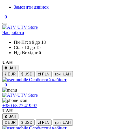
Замовити дзвінок
0
Час роботи
Пн-Пт: з 9 до 18
Сб: з 10 до 15
Нд: Вихідний
UAH
₴
UAH
€
EUR
$
USD
zł
PLN
грн.
UAH
Особистий кабінет
0
+380 68 77 419 97
UAH
₴
UAH
€
EUR
$
USD
zł
PLN
грн.
UAH
Особистий кабінет