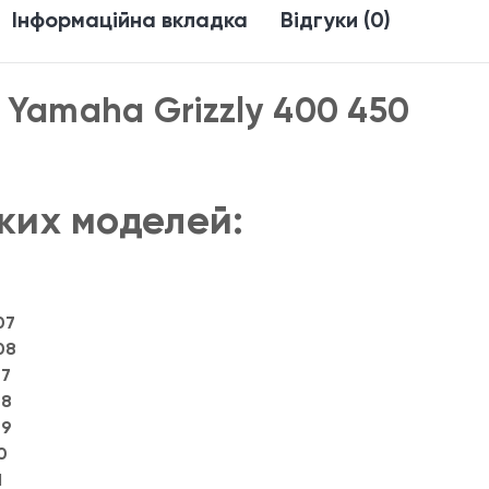
Інформаційна вкладка
Відгуки (0)
и
Yamaha Grizzly 400 450
ких моделей:
07
08
07
08
09
0
1