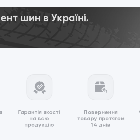
нт шин в Україні.
я
Гарантія якості
Повернення
на всю
товару протягом
продукцію
14 днів