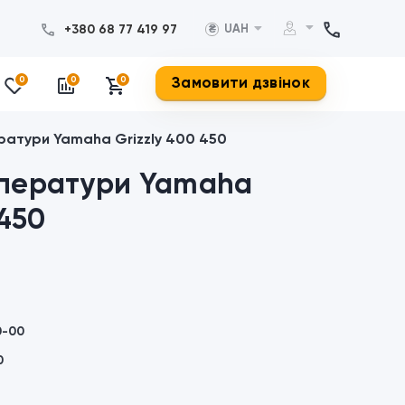
+380 68 77 419 97
UAH
₴
Замовити дзвінок
0
0
0
ратури Yamaha Grizzly 400 450
мператури Yamaha
 450
0-00
0