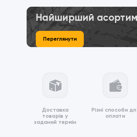
Найширший асортиме
Переглянути
Доставка
Різні способи дл
товарів у
оплати
заданий термін