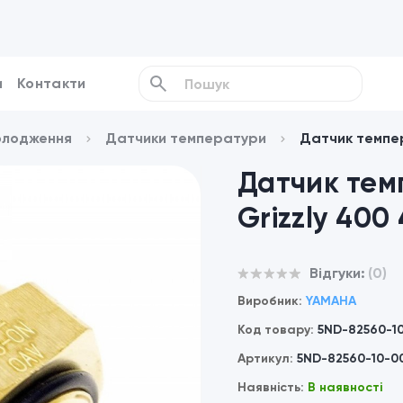
и
Контакти
олодження
Датчики температури
Датчик темпе
Датчик те
Grizzly 400
Відгуки:
(0)
Виробник:
YAMAHA
Код товару:
5ND-82560-1
Артикул:
5ND-82560-10-0
Наявність:
В наявності