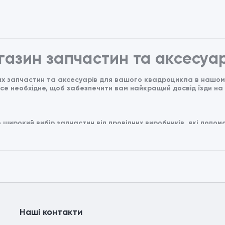
агазин запчастин та аксесуар
х запчастин та аксесуарів для вашого квадроцикла в нашому 
все необхідне, щоб забезпечити вам найкращий досвід їзди на
 широкий вибір запчастин від провідних виробників, які допо
до фільтрів, у нас є все, що потрібно для регулярного обслуго
 зробіть його унікальним. Ми маємо аксесуари для зручності,
та функціональний одяг для їзди на квадроциклі. Від захисног
ш квадроцикл за допомогою сучасних електронних пристроїв і 
шого.
Наші контакти
 товари відомих виробників з високим рейтингом якості.