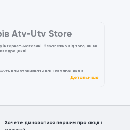
ів Atv-Utv Store
інтернет-магазині. Незалежно від того, чи ви
 квадроциклі.
можуть вам утримувати ваш квадроцикл в
вування.
Детальніше
 безпеки та стилю, включаючи шоломи, чохли,
о обладнання до касків, у нас є все необхідне
технологій, таких як GPS-навігація, камери
Хочете дізнаватися першим про акції і