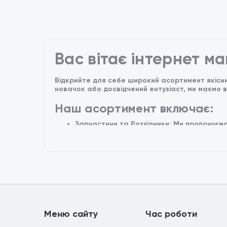
Вас вітає інтернет м
Відкрийте для себе широкий асортимент якісни
новачок або досвідчений ентузіаст, ми маємо 
Наш асортимент включає:
Запчастини та Розхідники: Ми пропонуємо
ідеальному стані. Від гальмових колодок 
Аксесуари: Прикрасьте свій квадроцикл і
кофри та багато інших.
Одяг та екипірування: Знайдіть стильний 
для безпеки і комфорту.
Електроніка та технології: Покращіть ва
документування подорожей та багато ін
Навіщо обирати нас?
Mеню сайтy
Час роботи
Якість і надійність: Ми пропонуємо тільки