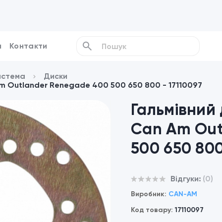
и
Контакти
истема
Диски
m Outlander Renegade 400 500 650 800 - 17110097
Гальмівний
Can Am Out
500 650 800
Відгуки:
(0)
Виробник:
CAN-AM
Код товару:
17110097