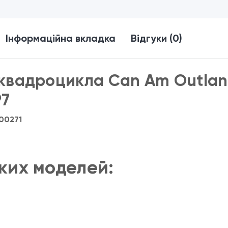
Інформаційна вкладка
Відгуки (0)
я квадроцикла Can Am Outla
97
00271
ких моделей: