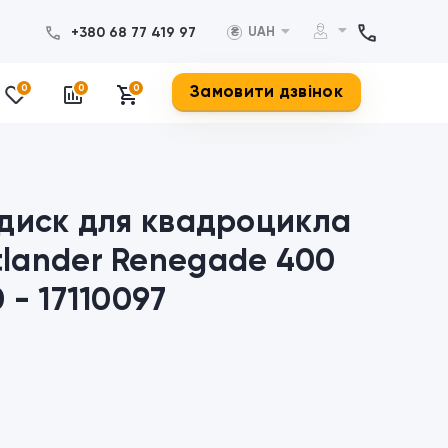
+380 68 77 419 97
UAH
₴
Замовити дзвінок
0
0
0
 диск для квадроцикла
lander Renegade 400
 - 17110097