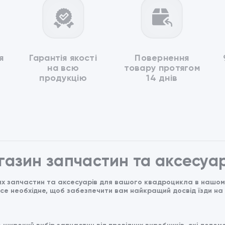
я
Гарантія якості
Повернення
на всю
товару протягом
продукцію
14 днів
агазин запчастин та аксесуар
х запчастин та аксесуарів для вашого квадроцикла в нашому 
все необхідне, щоб забезпечити вам найкращий досвід їзди на