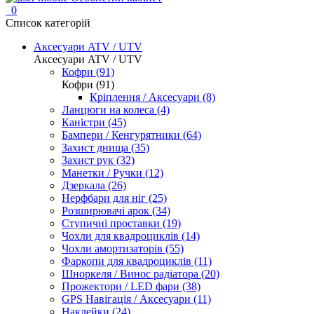
0
Список категорій
Аксесуари ATV / UTV
Аксесуари ATV / UTV
Кофри (91)
Кофри (91)
Кріплення / Аксесуари (8)
Ланцюги на колеса (4)
Каністри (45)
Бампери / Кенгурятники (64)
Захист днища (35)
Захист рук (32)
Манетки / Ручки (12)
Дзеркала (26)
Нерфбари для ніг (25)
Розширювачі арок (34)
Ступичні проставки (19)
Чохли для квадроциклів (14)
Чохли амортизаторів (55)
Фаркопи для квадроциклів (11)
Шноркеля / Винос радіатора (20)
Прожектори / LED фари (38)
GPS Навігація / Аксесуари (11)
Наклейки (24)