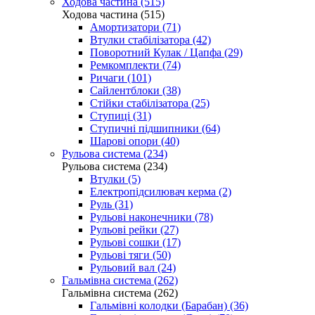
Ходова частина (515)
Ходова частина (515)
Амортизатори (71)
Втулки стабілізатора (42)
Поворотний Кулак / Цапфа (29)
Ремкомплекти (74)
Ричаги (101)
Сайлентблоки (38)
Стійки стабілізатора (25)
Ступиці (31)
Ступичні підшипники (64)
Шарові опори (40)
Рульова система (234)
Рульова система (234)
Втулки (5)
Електропідсилювач керма (2)
Руль (31)
Рульові наконечники (78)
Рульові рейки (27)
Рульові сошки (17)
Рульові тяги (50)
Рульовий вал (24)
Гальмівна система (262)
Гальмівна система (262)
Гальмівні колодки (Барабан) (36)