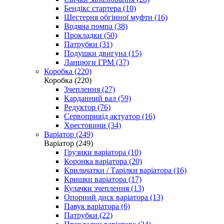
Бендікс стартера (10)
Шестерня обгінної муфти (16)
Водяна помпа (38)
Прокладки (50)
Патрубки (31)
Подушки двигуна (15)
Ланцюги ГРМ (37)
Коробка (220)
Коробка (220)
Зчеплення (27)
Карданний вал (59)
Редуктор (76)
Сервопривід актуатор (16)
Хрестовини (34)
Варіатор (249)
Варіатор (249)
Грузики варіатора (10)
Коронка варіатора (20)
Крильчатки / Тарілки варіатора (16)
Кришки варіатора (17)
Кулачки зчеплення (13)
Опорний диск варіатора (13)
Павук варіатора (6)
Патрубки (22)