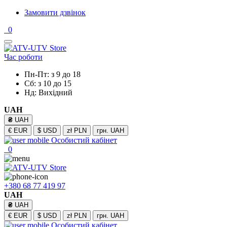
Замовити дзвінок
0
Час роботи
Пн-Пт: з 9 до 18
Сб: з 10 до 15
Нд: Вихідний
UAH
₴
UAH
€
EUR
$
USD
zł
PLN
грн.
UAH
Особистий кабінет
0
+380 68 77 419 97
UAH
₴
UAH
€
EUR
$
USD
zł
PLN
грн.
UAH
Особистий кабінет