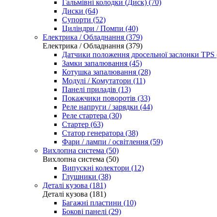
Гальмівні колодки (Диск) (70)
Диски (64)
Супорти (52)
Циліндри / Помпи (40)
Електрика / Обладнання (379)
Електрика / Обладнання (379)
Датчики положення дросельної заслонки TPS 
Замки запалювання (45)
Котушка запалювання (28)
Модулі / Комутатори (11)
Панелі приладів (13)
Покажчики поворотів (33)
Реле напруги / зарядки (44)
Реле стартера (30)
Стартер (63)
Статор генератора (38)
Фари / лампи / освітлення (59)
Вихлопна система (50)
Вихлопна система (50)
Випускні колектори (12)
Глушники (38)
Деталі кузова (181)
Деталі кузова (181)
Багажні пластини (10)
Бокові панелі (29)