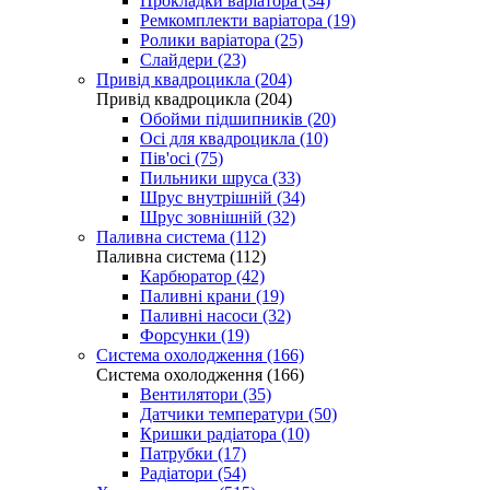
Прокладки варіатора (34)
Ремкомплекти варіатора (19)
Ролики варіатора (25)
Слайдери (23)
Привід квадроцикла (204)
Привід квадроцикла (204)
Обойми підшипників (20)
Осі для квадроцикла (10)
Пів'осі (75)
Пильники шруса (33)
Шрус внутрішній (34)
Шрус зовнішній (32)
Паливна система (112)
Паливна система (112)
Карбюратор (42)
Паливні крани (19)
Паливні насоси (32)
Форсунки (19)
Система охолодження (166)
Система охолодження (166)
Вентилятори (35)
Датчики температури (50)
Кришки радіатора (10)
Патрубки (17)
Радіатори (54)