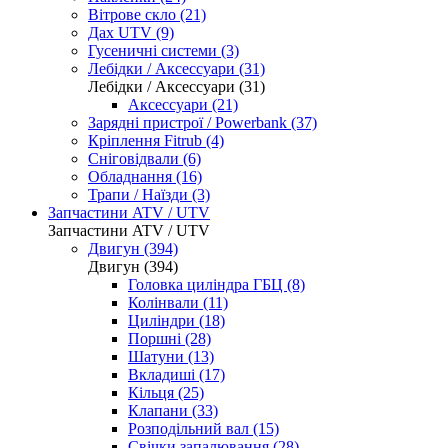
Вітрове скло (21)
Дах UTV (9)
Гусеничні системи (3)
Лебідки / Аксессуари (31)
Лебідки / Аксессуари (31)
Аксессуари (21)
Зарядні пристрої / Powerbank (37)
Кріплення Fitrub (4)
Сніговідвали (6)
Обладнання (16)
Трапи / Наїзди (3)
Запчастини ATV / UTV
Запчастини ATV / UTV
Двигун (394)
Двигун (394)
Головка циліндра ГБЦ (8)
Колінвали (11)
Циліндри (18)
Поршні (28)
Шатуни (13)
Вкладиші (17)
Кільця (25)
Клапани (33)
Розподільний вал (15)
Свічки запалювання (28)