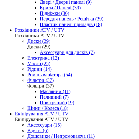
Двері / Дверні панелі (9)
Крила / Панелі (39)
Підніжки (36)
Передня панель / Решітка (39)
Пластик панелі приладів (18)
Розхідники ATV / UTV
Розхідники ATV / UTV
Диски (29)
Диски (29)
Аксессуари для дисків (7)
Електрика (12)
Масло (25)
Рідини (14)
Ремінь варіатора (54)
Фільтри (37)
Фільтри (37)
Масляний (11)
Паливний (7)
Повітряний (19)
Шини / Колеса (18)
Екіпірування ATV / UTV
Екіпірування ATV / UTV
Аксессуари (15)
Взуття (6)
Дощовики / Непромокаюча (11)