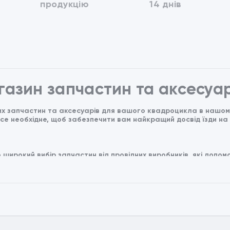
продукцію
14 днів
агазин запчастин та аксесуар
х запчастин та аксесуарів для вашого квадроцикла в нашому 
все необхідне, щоб забезпечити вам найкращий досвід їзди на
 широкий вибір запчастин від провідних виробників, які допо
до фільтрів, у нас є все, що потрібно для регулярного обслуго
 зробіть його унікальним. Ми маємо аксесуари для зручності,
та функціональний одяг для їзди на квадроциклі. Від захисног
ш квадроцикл за допомогою сучасних електронних пристроїв і 
шого.