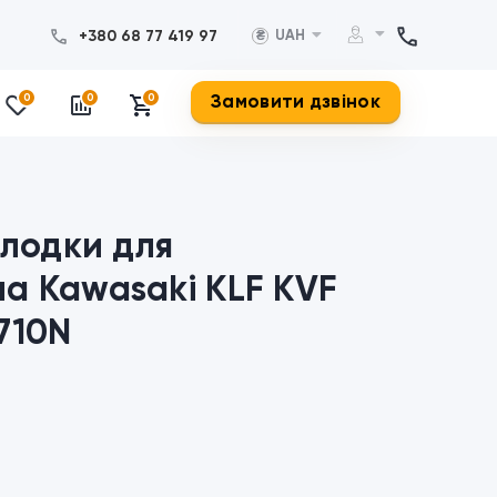
+380 68 77 419 97
UAH
₴
Замовити дзвінок
0
0
0
олодки для
а Kawasaki KLF KVF
710N