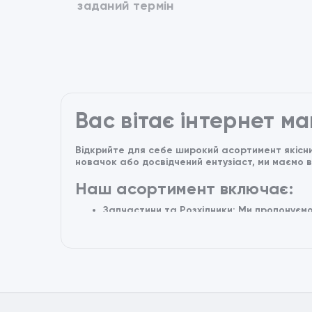
заданий термін
Вас вітає інтернет м
Відкрийте для себе широкий асортимент якісни
новачок або досвідчений ентузіаст, ми маємо 
Наш асортимент включає:
Запчастини та Розхідники: Ми пропонуємо
ідеальному стані. Від гальмових колодок 
Аксесуари: Прикрасьте свій квадроцикл і
кофри та багато інших.
Одяг та екипірування: Знайдіть стильний 
для безпеки і комфорту.
Електроніка та технології: Покращіть ва
документування подорожей та багато ін