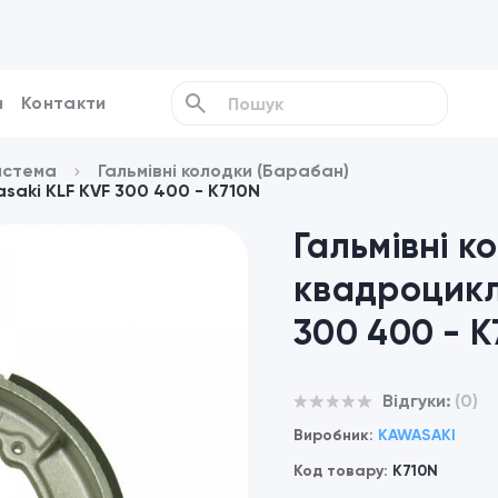
и
Контакти
истема
Гальмівні колодки (Барабан)
saki KLF KVF 300 400 - K710N
Гальмівні к
квадроцикл
300 400 - K
Відгуки:
(0)
Виробник:
KAWASAKI
Код товару:
K710N