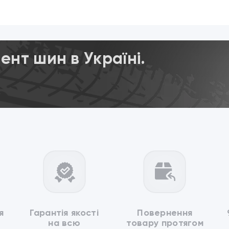
нт шин в Україні.
я
Гарантія якості
Повернення
на всю
товару протягом