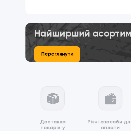
Найширший асортиме
Переглянути
Доставка
Різні способи дл
товарів у
оплати