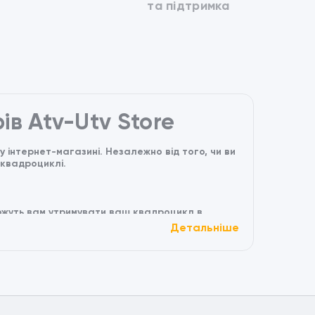
та підтримка
ів Atv-Utv Store
інтернет-магазині. Незалежно від того, чи ви
 квадроциклі.
можуть вам утримувати ваш квадроцикл в
вування.
Детальніше
 безпеки та стилю, включаючи шоломи, чохли,
о обладнання до касків, у нас є все необхідне
технологій, таких як GPS-навігація, камери