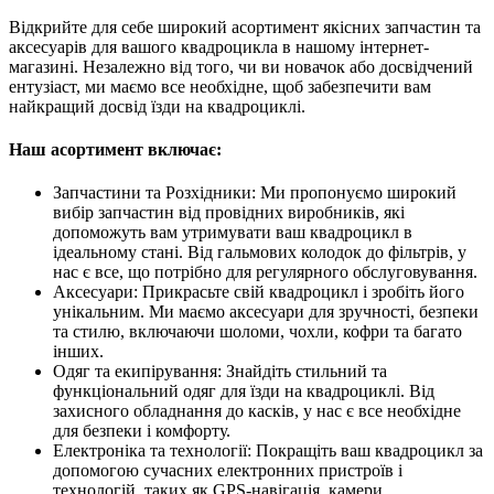
Відкрийте для себе широкий асортимент якісних запчастин та
аксесуарів для вашого квадроцикла в нашому інтернет-
магазині. Незалежно від того, чи ви новачок або досвідчений
ентузіаст, ми маємо все необхідне, щоб забезпечити вам
найкращий досвід їзди на квадроциклі.
Наш асортимент включає:
Запчастини та Розхідники: Ми пропонуємо широкий
вибір запчастин від провідних виробників, які
допоможуть вам утримувати ваш квадроцикл в
ідеальному стані. Від гальмових колодок до фільтрів, у
нас є все, що потрібно для регулярного обслуговування.
Аксесуари: Прикрасьте свій квадроцикл і зробіть його
унікальним. Ми маємо аксесуари для зручності, безпеки
та стилю, включаючи шоломи, чохли, кофри та багато
інших.
Одяг та екипірування: Знайдіть стильний та
функціональний одяг для їзди на квадроциклі. Від
захисного обладнання до касків, у нас є все необхідне
для безпеки і комфорту.
Електроніка та технології: Покращіть ваш квадроцикл за
допомогою сучасних електронних пристроїв і
технологій, таких як GPS-навігація, камери