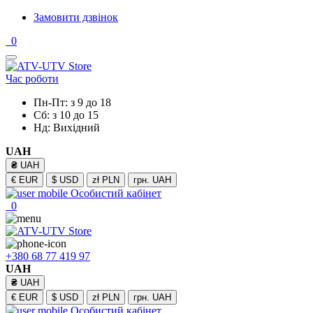
Замовити дзвінок
0
Час роботи
Пн-Пт: з 9 до 18
Сб: з 10 до 15
Нд: Вихідний
UAH
₴
UAH
€
EUR
$
USD
zł
PLN
грн.
UAH
Особистий кабінет
0
+380 68 77 419 97
UAH
₴
UAH
€
EUR
$
USD
zł
PLN
грн.
UAH
Особистий кабінет