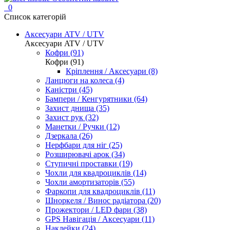
0
Список категорій
Аксесуари ATV / UTV
Аксесуари ATV / UTV
Кофри (91)
Кофри (91)
Кріплення / Аксесуари (8)
Ланцюги на колеса (4)
Каністри (45)
Бампери / Кенгурятники (64)
Захист днища (35)
Захист рук (32)
Манетки / Ручки (12)
Дзеркала (26)
Нерфбари для ніг (25)
Розширювачі арок (34)
Ступичні проставки (19)
Чохли для квадроциклів (14)
Чохли амортизаторів (55)
Фаркопи для квадроциклів (11)
Шноркеля / Винос радіатора (20)
Прожектори / LED фари (38)
GPS Навігація / Аксесуари (11)
Наклейки (24)