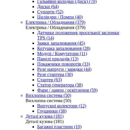
Гальмівні колодки (Диск) (70)
Диски (64)
Супорти (52)
Циліндри / Помпи (40)
Електрика / Обладнання (379)
Електрика / Обладнання (379)
Датчики положення дросельної заслонки
TPS (14)
Замки запалювання (45)
Котушка запалювання (28)
Модулі / Комутатори (11)
Панелі приладів (13)
Покажчики поворотів (33)
Реле напруги / зарядки (44)
Реле стартера (30)
Стартер (63)
Статор генератора (38)
Фари / лампи / освітлення (59)
Вихлопна система (50)
Вихлопна система (50)
Випускні колектори (12)
Глушники (38)
Деталі кузова (181)
Деталі кузова (181)
Багажні пластини (10)