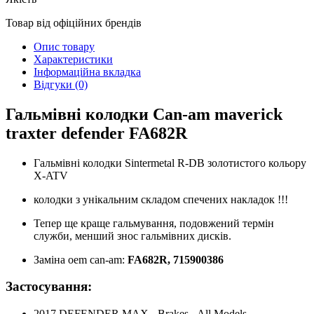
Товар від офіційних брендів
Опис товару
Характеристики
Інформаційна вкладка
Відгуки (0)
Гальмівні колодки Can-am maverick
traxter defender FA682R
Гальмівні колодки Sintermetal R-DB золотистого кольору
X-ATV
колодки з унікальним складом спечених накладок !!!
Тепер ще краще гальмування, подовжений термін
служби, менший знос гальмівних дисків.
Заміна oem can-am:
FA682R, 715900386
Застосування:
2017 DEFENDER MAX - Brakes - All Models