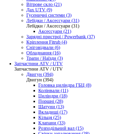
Вітрове скло (21)
Дах UTV (9)
Гусеничні системи (3)
Лебідки / Аксессуари (31)
Лебідки / Аксессуари (31)
Аксессуари (21)
Зарядні пристрої / Powerbank (37)
Кріплення Fitrub (4)
Сніговідвали (6)
Обладнання (16)
Трапи / Наїзди (3)
Запчастини ATV / UTV
Запчастини ATV / UTV
Двигун (394)
Двигун (394)
Головка циліндра ГБЦ (8)
Колінвали (11)
Циліндри (18)
Поршні (28)
Шатуни (13)
Вкладиші (17)
Кільця (25)
Клапани (33)
Розподільний вал (15)
Свічки запалювання (28)