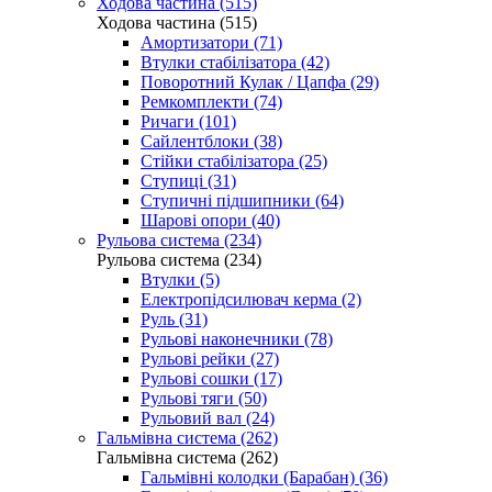
Ходова частина (515)
Ходова частина (515)
Амортизатори (71)
Втулки стабілізатора (42)
Поворотний Кулак / Цапфа (29)
Ремкомплекти (74)
Ричаги (101)
Сайлентблоки (38)
Стійки стабілізатора (25)
Ступиці (31)
Ступичні підшипники (64)
Шарові опори (40)
Рульова система (234)
Рульова система (234)
Втулки (5)
Електропідсилювач керма (2)
Руль (31)
Рульові наконечники (78)
Рульові рейки (27)
Рульові сошки (17)
Рульові тяги (50)
Рульовий вал (24)
Гальмівна система (262)
Гальмівна система (262)
Гальмівні колодки (Барабан) (36)