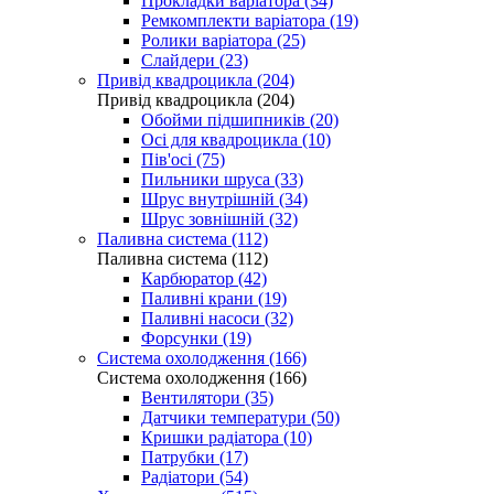
Прокладки варіатора (34)
Ремкомплекти варіатора (19)
Ролики варіатора (25)
Слайдери (23)
Привід квадроцикла (204)
Привід квадроцикла (204)
Обойми підшипників (20)
Осі для квадроцикла (10)
Пів'осі (75)
Пильники шруса (33)
Шрус внутрішній (34)
Шрус зовнішній (32)
Паливна система (112)
Паливна система (112)
Карбюратор (42)
Паливні крани (19)
Паливні насоси (32)
Форсунки (19)
Система охолодження (166)
Система охолодження (166)
Вентилятори (35)
Датчики температури (50)
Кришки радіатора (10)
Патрубки (17)
Радіатори (54)