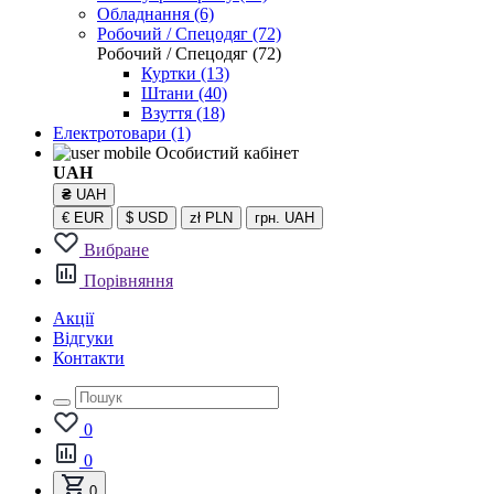
Обладнання (6)
Робочий / Спецодяг (72)
Робочий / Спецодяг (72)
Куртки (13)
Штани (40)
Взуття (18)
Електротовари
(1)
Особистий кабінет
UAH
₴
UAH
€
EUR
$
USD
zł
PLN
грн.
UAH
Вибране
Порівняння
Акції
Відгуки
Контакти
0
0
0