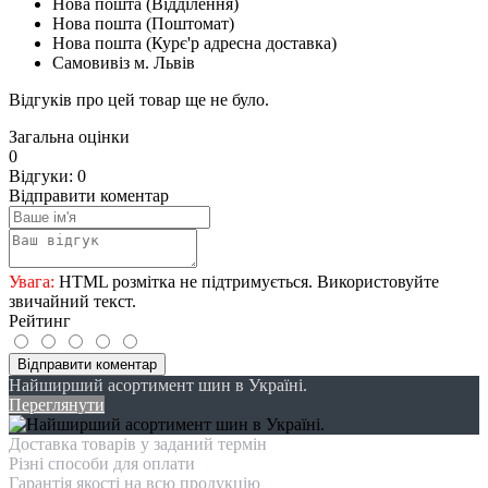
Нова пошта (Відділення)
Нова пошта (Поштомат)
Нова пошта (Курє'р адресна доставка)
Самовивіз м. Львів
Відгуків про цей товар ще не було.
Загальна оцінки
0
Відгуки: 0
Відправити коментар
Увага:
HTML розмітка не підтримується. Використовуйте
звичайний текст.
Рейтинг
Відправити коментар
Найширший асортимент шин в Україні.
Переглянути
Доставка товарів у заданий термін
Різні способи для оплати
Гарантія якості на всю продукцію