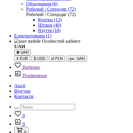
Обладнання (6)
Робочий / Спецодяг (72)
Робочий / Спецодяг (72)
Куртки (13)
Штани (40)
Взуття (18)
Електротовари
(1)
Особистий кабінет
UAH
₴
UAH
€
EUR
$
USD
zł
PLN
грн.
UAH
Вибране
Порівняння
Акції
Відгуки
Контакти
0
0
0