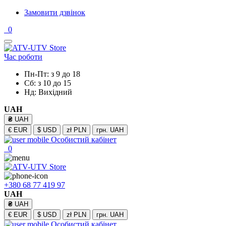
Замовити дзвінок
0
Час роботи
Пн-Пт: з 9 до 18
Сб: з 10 до 15
Нд: Вихідний
UAH
₴
UAH
€
EUR
$
USD
zł
PLN
грн.
UAH
Особистий кабінет
0
+380 68 77 419 97
UAH
₴
UAH
€
EUR
$
USD
zł
PLN
грн.
UAH
Особистий кабінет