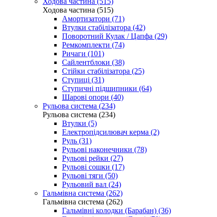
Ходова частина (515)
Ходова частина (515)
Амортизатори (71)
Втулки стабілізатора (42)
Поворотний Кулак / Цапфа (29)
Ремкомплекти (74)
Ричаги (101)
Сайлентблоки (38)
Стійки стабілізатора (25)
Ступиці (31)
Ступичні підшипники (64)
Шарові опори (40)
Рульова система (234)
Рульова система (234)
Втулки (5)
Електропідсилювач керма (2)
Руль (31)
Рульові наконечники (78)
Рульові рейки (27)
Рульові сошки (17)
Рульові тяги (50)
Рульовий вал (24)
Гальмівна система (262)
Гальмівна система (262)
Гальмівні колодки (Барабан) (36)