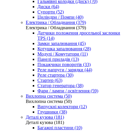
Гальмівні колодки (Диск) (70)
Диски (64)
Супорти (52)
Циліндри / Помпи (40)
Електрика / Обладнання (379)
Електрика / Обладнання (379)
Датчики положення дросельної заслонки
TPS (14)
Замки запалювання (45)
Котушка запалювання (28)
Модулі / Комутатори (11)
Панелі приладів (13)
Покажчики поворотів (33)
Реле напруги / зарядки (44)
Реле стартера (30)
Стартер (63)
Статор генератора (38)
Фари / лампи / освітлення (59)
Вихлопна система (50)
Вихлопна система (50)
Випускні колектори (12)
Глушники (38)
Деталі кузова (181)
Деталі кузова (181)
Багажні пластини (10)