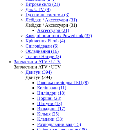
Вітрове скло (21)
Дах UTV (9)
Гусеничні системи (3)
Лебідки / Аксессуари (31)
Лебідки / Аксессуари (31)
Аксессуари (21)
Зарядні пристрої / Powerbank (37)
Кріплення Fitrub (4)
Сніговідвали (6)
Обладнання (16)
Трапи / Наїзди (3)
Запчастини ATV / UTV
Запчастини ATV / UTV
Двигун (394)
Двигун (394)
Головка циліндра ГБЦ (8)
Колінвали (11)
Циліндри (18)
Поршні (28)
Шатуни (13)
Вкладиші (17)
Кільця (25)
Клапани (33)
Розподільний вал (15)
Свічки запалювання (28)