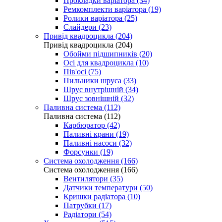
Прокладки варіатора (34)
Ремкомплекти варіатора (19)
Ролики варіатора (25)
Слайдери (23)
Привід квадроцикла (204)
Привід квадроцикла (204)
Обойми підшипників (20)
Осі для квадроцикла (10)
Пів'осі (75)
Пильники шруса (33)
Шрус внутрішній (34)
Шрус зовнішній (32)
Паливна система (112)
Паливна система (112)
Карбюратор (42)
Паливні крани (19)
Паливні насоси (32)
Форсунки (19)
Система охолодження (166)
Система охолодження (166)
Вентилятори (35)
Датчики температури (50)
Кришки радіатора (10)
Патрубки (17)
Радіатори (54)