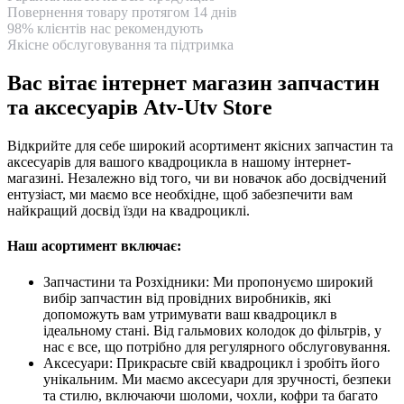
Повернення товару протягом 14 днів
98% клієнтів нас рекомендують
Якісне обслуговування та підтримка
Вас вітає інтернет магазин запчастин
та аксесуарів Atv-Utv Store
Відкрийте для себе широкий асортимент якісних запчастин та
аксесуарів для вашого квадроцикла в нашому інтернет-
магазині. Незалежно від того, чи ви новачок або досвідчений
ентузіаст, ми маємо все необхідне, щоб забезпечити вам
найкращий досвід їзди на квадроциклі.
Наш асортимент включає:
Запчастини та Розхідники: Ми пропонуємо широкий
вибір запчастин від провідних виробників, які
допоможуть вам утримувати ваш квадроцикл в
ідеальному стані. Від гальмових колодок до фільтрів, у
нас є все, що потрібно для регулярного обслуговування.
Аксесуари: Прикрасьте свій квадроцикл і зробіть його
унікальним. Ми маємо аксесуари для зручності, безпеки
та стилю, включаючи шоломи, чохли, кофри та багато