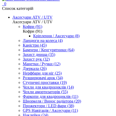
0
Список категорій
Аксесуари ATV / UTV
Аксесуари ATV / UTV
Кофри (91)
Кофри (91)
Кріплення / Аксесуари (8)
Ланцюги на колеса (4)
Каністри (45)
Бампери / Кенгурятники (64)
Захист днища (35)
Захист рук (32)
Манетки / Ручки (12)
Дзеркала (26)
Нерфбари для ніг (25)
Розширювачі арок (34)
Ступичні проставки (19)
Чохли для квадроциклів (14)
Чохли амортизаторів (55)
Фаркопи для квадроциклів (11)
Шноркеля / Винос радіатора (20)
Прожектори / LED фари (38)
GPS Навігація / Аксесуари (11)
Наклейки (24)