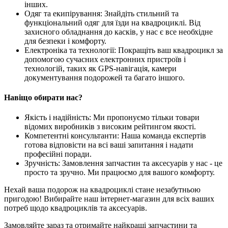
інших.
Одяг та екипірування: Знайдіть стильний та
функціональний одяг для їзди на квадроциклі. Від
захисного обладнання до касків, у нас є все необхідне
для безпеки і комфорту.
Електроніка та технології: Покращіть ваш квадроцикл за
допомогою сучасних електронних пристроїв і
технологій, таких як GPS-навігація, камери
документування подорожей та багато іншого.
Навіщо обирати нас?
Якість і надійність: Ми пропонуємо тільки товари
відомих виробників з високим рейтингом якості.
Компетентні консультанти: Наша команда експертів
готова відповісти на всі ваші запитання і надати
професійні поради.
Зручність: Замовлення запчастин та аксесуарів у нас - це
просто та зручно. Ми працюємо для вашого комфорту.
Нехай ваша подорож на квадроциклі стане незабутньою
пригодою! Вибирайте наш інтернет-магазин для всіх ваших
потреб щодо квадроциклів та аксесуарів.
Замовляйте зараз та отримайте найкращі запчастини та