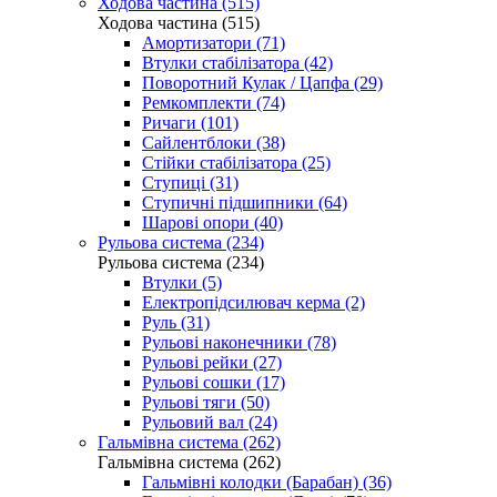
Ходова частина (515)
Ходова частина (515)
Амортизатори (71)
Втулки стабілізатора (42)
Поворотний Кулак / Цапфа (29)
Ремкомплекти (74)
Ричаги (101)
Сайлентблоки (38)
Стійки стабілізатора (25)
Ступиці (31)
Ступичні підшипники (64)
Шарові опори (40)
Рульова система (234)
Рульова система (234)
Втулки (5)
Електропідсилювач керма (2)
Руль (31)
Рульові наконечники (78)
Рульові рейки (27)
Рульові сошки (17)
Рульові тяги (50)
Рульовий вал (24)
Гальмівна система (262)
Гальмівна система (262)
Гальмівні колодки (Барабан) (36)