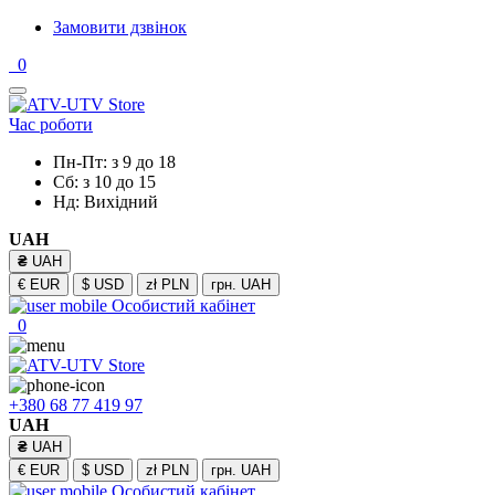
Замовити дзвінок
0
Час роботи
Пн-Пт: з 9 до 18
Сб: з 10 до 15
Нд: Вихідний
UAH
₴
UAH
€
EUR
$
USD
zł
PLN
грн.
UAH
Особистий кабінет
0
+380 68 77 419 97
UAH
₴
UAH
€
EUR
$
USD
zł
PLN
грн.
UAH
Особистий кабінет