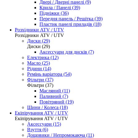
Двері / Дверні панелі (9)
Крила / Панелі (39)
Підніжки (36)
Передня панель / Решітка (39)
Пластик панелі приладів (18)
Розхідники ATV / UTV
Розхідники ATV / UTV
Диски (29)
Диски (29)
Аксессуари для дисків (7)
Електрика (12)
Масло (25)
Рідини (14)
Ремінь варіатора (54)
Фільтри (37)
Фільтри (37)
Масляний (11)
Паливний (7)
Повітряний (19)
Шини / Колеса (18)
Екіпірування ATV / UTV
Екіпірування ATV / UTV
Аксессуари (15)
Взуття (6)
Дощовики / Непромокаюча (11)