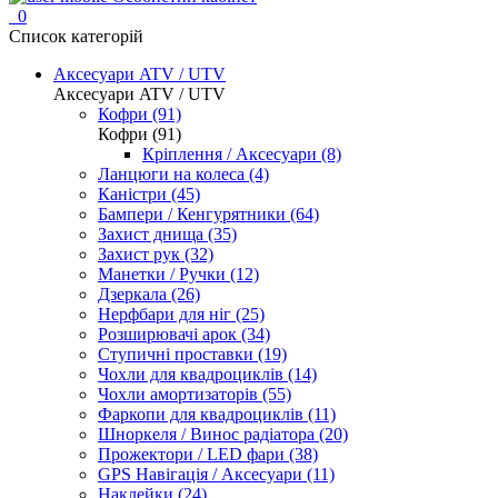
0
Список категорій
Аксесуари ATV / UTV
Аксесуари ATV / UTV
Кофри (91)
Кофри (91)
Кріплення / Аксесуари (8)
Ланцюги на колеса (4)
Каністри (45)
Бампери / Кенгурятники (64)
Захист днища (35)
Захист рук (32)
Манетки / Ручки (12)
Дзеркала (26)
Нерфбари для ніг (25)
Розширювачі арок (34)
Ступичні проставки (19)
Чохли для квадроциклів (14)
Чохли амортизаторів (55)
Фаркопи для квадроциклів (11)
Шноркеля / Винос радіатора (20)
Прожектори / LED фари (38)
GPS Навігація / Аксесуари (11)
Наклейки (24)