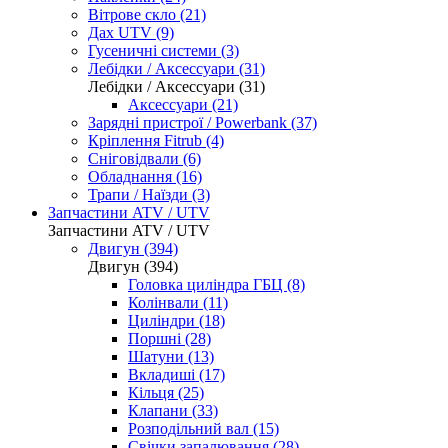
Вітрове скло (21)
Дах UTV (9)
Гусеничні системи (3)
Лебідки / Аксессуари (31)
Лебідки / Аксессуари (31)
Аксессуари (21)
Зарядні пристрої / Powerbank (37)
Кріплення Fitrub (4)
Сніговідвали (6)
Обладнання (16)
Трапи / Наїзди (3)
Запчастини ATV / UTV
Запчастини ATV / UTV
Двигун (394)
Двигун (394)
Головка циліндра ГБЦ (8)
Колінвали (11)
Циліндри (18)
Поршні (28)
Шатуни (13)
Вкладиші (17)
Кільця (25)
Клапани (33)
Розподільний вал (15)
Свічки запалювання (28)