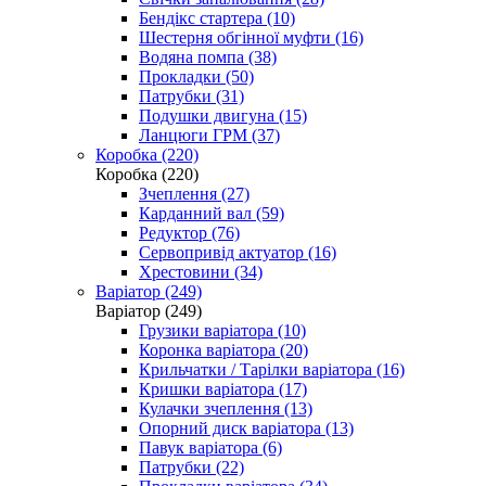
Бендікс стартера (10)
Шестерня обгінної муфти (16)
Водяна помпа (38)
Прокладки (50)
Патрубки (31)
Подушки двигуна (15)
Ланцюги ГРМ (37)
Коробка (220)
Коробка (220)
Зчеплення (27)
Карданний вал (59)
Редуктор (76)
Сервопривід актуатор (16)
Хрестовини (34)
Варіатор (249)
Варіатор (249)
Грузики варіатора (10)
Коронка варіатора (20)
Крильчатки / Тарілки варіатора (16)
Кришки варіатора (17)
Кулачки зчеплення (13)
Опорний диск варіатора (13)
Павук варіатора (6)
Патрубки (22)