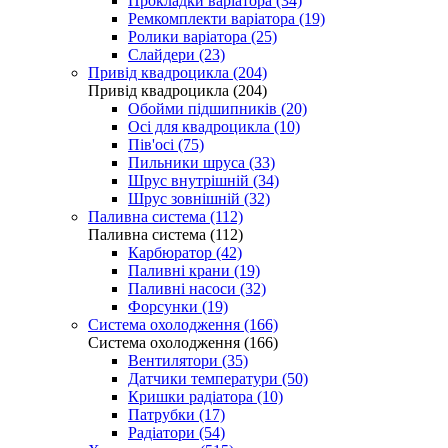
Прокладки варіатора (34)
Ремкомплекти варіатора (19)
Ролики варіатора (25)
Слайдери (23)
Привід квадроцикла (204)
Привід квадроцикла (204)
Обойми підшипників (20)
Осі для квадроцикла (10)
Пів'осі (75)
Пильники шруса (33)
Шрус внутрішній (34)
Шрус зовнішній (32)
Паливна система (112)
Паливна система (112)
Карбюратор (42)
Паливні крани (19)
Паливні насоси (32)
Форсунки (19)
Система охолодження (166)
Система охолодження (166)
Вентилятори (35)
Датчики температури (50)
Кришки радіатора (10)
Патрубки (17)
Радіатори (54)