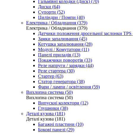
Гальмівні колодки (Диск) (70)
Диски (64)
Супорти (52)
Циліндри / Помпи (40)
Електрика / Обладнання (379)
Електрика / Обладнання (379)
Датчики положення дросельної заслонки TPS 
Замки запалювання (45)
Котушка запалювання (28)
Модулі / Комутатори (11)
Панелі приладів (13)
Покажчики поворотів (33)
Реле напруги / зарядки (44)
Реле стартера (30)
Стартер (63)
Статор генератора (38)
Фари / лампи / освітлення (59)
Вихлопна система (50)
Вихлопна система (50)
Випускні колектори (12)
Глушники (38)
Деталі кузова (181)
Деталі кузова (181)
Багажні пластини (10)
Бокові панелі (29)