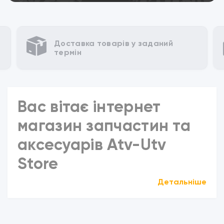
Доставка товарів у заданий
термін
Вас вітає інтернет
магазин запчастин та
аксесуарів Atv-Utv
Store
Детальніше
Відкрийте для себе широкий асортимент якісних
запчастин та аксесуарів для вашого квадроцикла
в нашому інтернет-магазині. Незалежно від того, чи
ви новачок або досвідчений ентузіаст, ми маємо все
необхідне, щоб забезпечити вам найкращий досвід